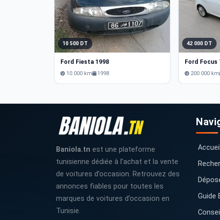
10 500 DT
42 000 DT
Ford Fiesta 1998
10 000 km
1998
200 000 km
Navi
Accuei
Baniola.tn
est une plateforme
tunisienne dédiée à l’achat et la vente
Recher
de voitures d’occasion. Retrouvez des
Dépos
annonces fiables pour toutes les
Guide 
marques de voitures d’occasion en
Tunisie.
Consei