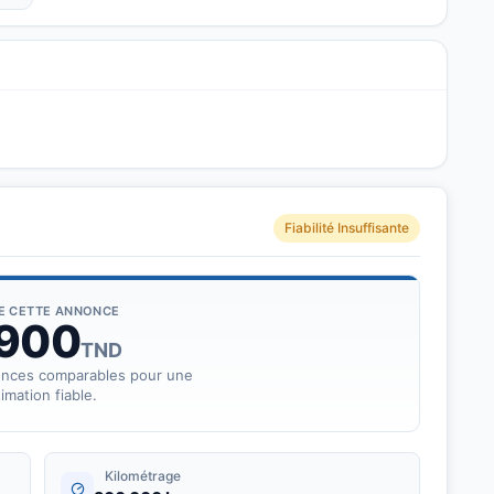
Fiabilité Insuffisante
DE CETTE ANNONCE
 900
TND
onces comparables pour une
imation fiable.
Kilométrage