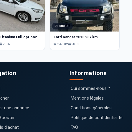
79 000 DT
3
Ford Focus Titanium Full option2016 200000 km
Ford Ranger 2013 237 km
F
2016
237 km
2013
gation
Informations
l
Qui sommes-nous ?
cher
Mentions légales
er une annonce
Conditions générales
Booster
Politique de confidentialité
ls d'achat
FAQ