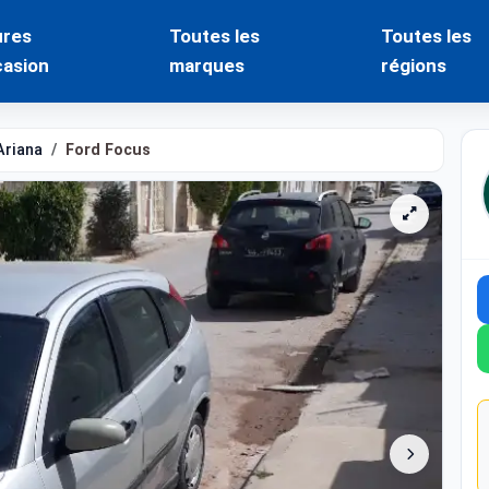
ures
Toutes les
Toutes les
casion
marques
régions
Ariana
Ford Focus