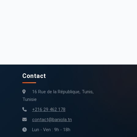
5 000 DT
16 500 DT
ord focus ecoboost
Ford Fiesta 2005 Essence
189 000 km
2016
200 000 km
2005
Contact
16 Rue de la République, Tunis,
Tunisie
+216 29 462 178
contact@baniola.tn
Lun - Ven : 9h - 18h