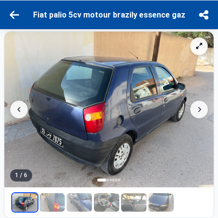
Fiat palio 5cv motour brazily essence gaz
1 / 6