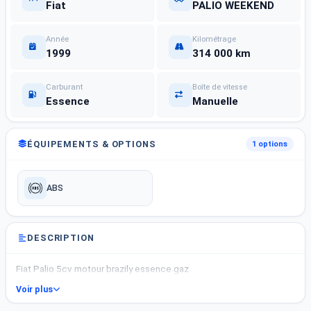
Fiat
PALIO WEEKEND
Année
Kilométrage
1999
314 000 km
Carburant
Boîte de vitesse
Essence
Manuelle
ÉQUIPEMENTS & OPTIONS
1 options
ABS
DESCRIPTION
Fiat Palio 5cv motour brazily essence gaz
Voir plus