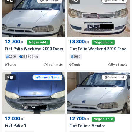
4
6
Prix normal
Prix normal
12 700
18 800
DT
DT
Négociable
Négociable
Fiat Palio Weekend 2000 Essence Tunis
Fiat Palio Weekend 2010 Essenc
2000
335 000 km
2010
Tunis
Tunis
Il y a 1 mois
Il y a 1 mois
7
Bonne affaire
Prix normal
12 000
12 700
DT
DT
Négociable
Fiat Palio 1
Fiat Palio a Vendre