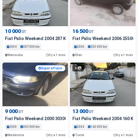
10 000
16 500
DT
DT
Fiat Palio Weekend 2004 287 Km
Fiat Palio Weekend 2006 255000
2004
287 000 km
2006
255 000 km
Manouba
Sfax
Il y a 1 mois
Il y a 1 mois
5
Super affaire
9 000
13 000
DT
DT
Fiat Palio Weekend 2000 303000 Km
Fiat Palio Weekend 2004 160 Km
2000
303 000 km
2004
160 000 km
Medenine
Tunis
Il y a 1 mois
Il y a 1 mois