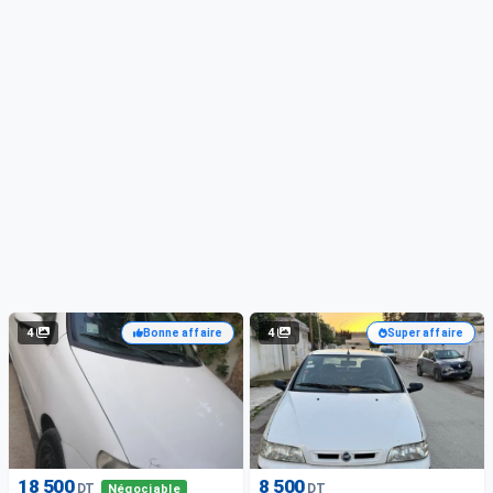
4
4
Bonne affaire
Super affaire
18 500
8 500
DT
DT
Négociable