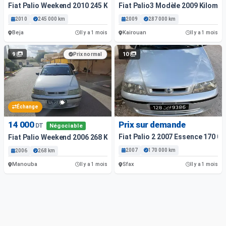
Fiat Palio Weekend 2010 245 Km
Fiat Palio3 Modèle 2009 Kilomè
2010
245 000 km
2009
287 000 km
Beja
Kairouan
Il y a 1 mois
Il y a 1 mois
9
10
Prix normal
Échange
14 000
Prix sur demande
DT
Négociable
Fiat Palio 2 2007 Essence 170 0
Fiat Palio Weekend 2006 268 Km
2007
170 000 km
2006
268 km
Manouba
Sfax
Il y a 1 mois
Il y a 1 mois