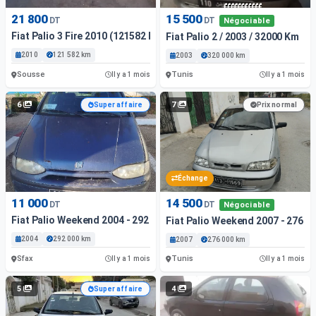
21 800
15 500
DT
DT
Négociable
Fiat Palio 3 Fire 2010 (121582 Km)
Fiat Palio 2 / 2003 / 32000 Km
2010
121 582 km
2003
320 000 km
Sousse
Tunis
Il y a 1 mois
Il y a 1 mois
6
7
Super affaire
Prix normal
Échange
11 000
14 500
DT
DT
Négociable
Fiat Palio Weekend 2004 - 292 000 Km - Gpl
Fiat Palio Weekend 2007 - 276 0
2004
292 000 km
2007
276 000 km
Sfax
Tunis
Il y a 1 mois
Il y a 1 mois
5
4
Super affaire