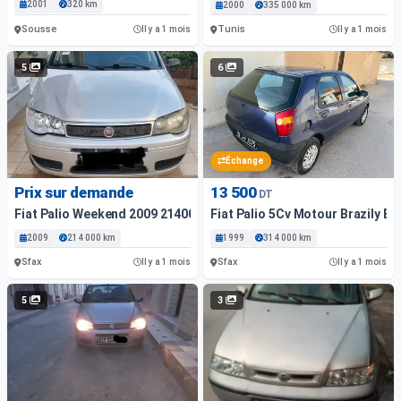
2001
320 km
2000
335 000 km
Sousse
Tunis
Il y a 1 mois
Il y a 1 mois
5
6
Échange
Prix sur demande
13 500
DT
Fiat Palio Weekend 2009 214000 Km
Fiat Palio 5Cv Motour Brazily E
2009
214 000 km
1999
314 000 km
Sfax
Sfax
Il y a 1 mois
Il y a 1 mois
5
3