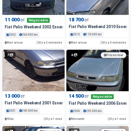
11 000
18 700
DT
DT
Négociable
Fiat Palio Weekend 2010 Essenc
Fiat Palio Weekend 2002 Essence
2010
176 000 km
2002
366 000 km
Ben arous
Ben arous
Il y a 2 semaines
Il y a 3 semaines
7
4
Prix normal
13 000
14 500
DT
DT
Négociable
Fiat Palio Weekend 2001 Essence Sfax
Fiat Palio Weekend 2006 Essenc
2001
345 000 km
2006
295 000 km
Sfax
Monastir
Il y a 1 mois
Il y a 1 mois