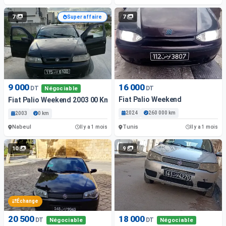
7
7
Super affaire
9 000
16 000
DT
DT
Négociable
Fiat Palio Weekend
Fiat Palio Weekend 2003 00 Km
2024
260 000 km
2003
0 km
Nabeul
Tunis
Il y a 1 mois
Il y a 1 mois
10
9
Échange
20 500
18 000
DT
DT
Négociable
Négociable