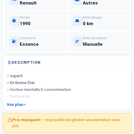
Renault
Autres
Année
Kilométrage
1990
0 km
Carburant
Boîte de vitesse
Essence
Manuelle
DESCRIPTION
✅super5
✅En Bonne État
✅moteur machalla 0 consommation
✅batterie ba
✅mawjouda fi bizerte
Voir plus
✅???????? 22 69 68 55
✅ awra9ha l&amp;#039;koul mriglin
Prix manquant
— Impossible de générer une estimation sans
prix.