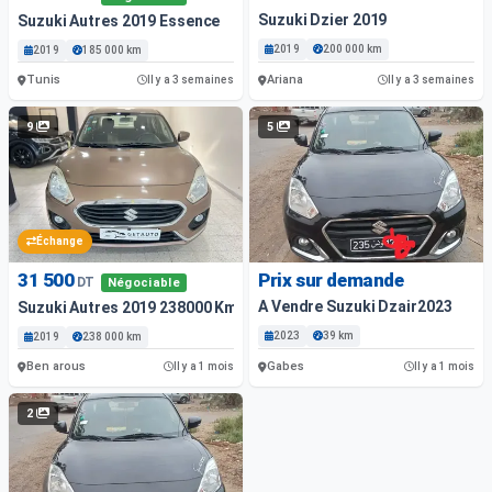
Suzuki Dzier 2019
Suzuki Autres 2019 Essence
2019
200 000 km
2019
185 000 km
Tunis
Ariana
Il y a 3 semaines
Il y a 3 semaines
9
5
Échange
31 500
Prix sur demande
DT
Négociable
A Vendre Suzuki Dzair2023
Suzuki Autres 2019 238000 Km
2023
39 km
2019
238 000 km
Ben arous
Gabes
Il y a 1 mois
Il y a 1 mois
2