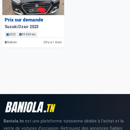
Prix sur demande
Suzuki Dzair 2023
2023
39 000 km
Gabes
Il y a 1 mois
Baniola.tn
est une plateforme tunisienne dédiée à l’achat et la
vente de voitures d’occasion. Retrouvez des annonces fiables