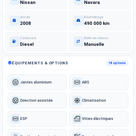
Nissan
Navara
Année
Kilométrage
2008
490 000 km
Carburant
Boîte de vitesse
Diesel
Manuelle
ÉQUIPEMENTS & OPTIONS
18 options
Jantes aluminium
ABS
Direction assistée
Climatisation
ESP
Vitres électriques