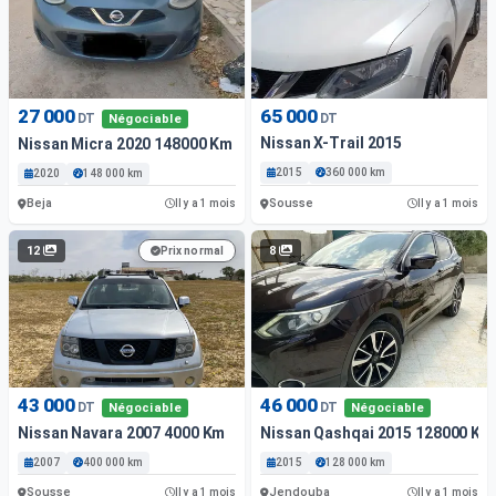
27 000
65 000
DT
DT
Négociable
Nissan X-Trail 2015
Nissan Micra 2020 148000 Km
2015
360 000 km
2020
148 000 km
Beja
Sousse
Il y a 1 mois
Il y a 1 mois
12
8
Prix normal
43 000
46 000
DT
DT
Négociable
Négociable
Nissan Navara 2007 4000 Km
Nissan Qashqai 2015 128000 Km
2007
400 000 km
2015
128 000 km
Sousse
Jendouba
Il y a 1 mois
Il y a 1 mois