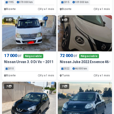
1995
370 000 km
2015
109 000 km
Bizerte
Bizerte
Il y a 1 mois
Il y a 1 mois
8
8
17 000
72 000
DT
DT
Négociable
Négociable
Nissan Urvan 3. 0 Di Vx – 2011
Nissan Juke 2022 Essence 46 00
2010
2022
46 000 km
Bizerte
Tunis
Il y a 1 mois
Il y a 1 mois
7
7