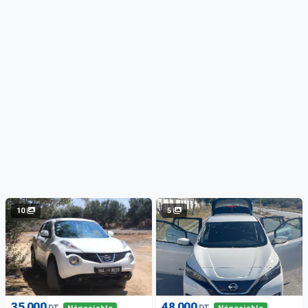
10
5
35 000
48 000
DT
DT