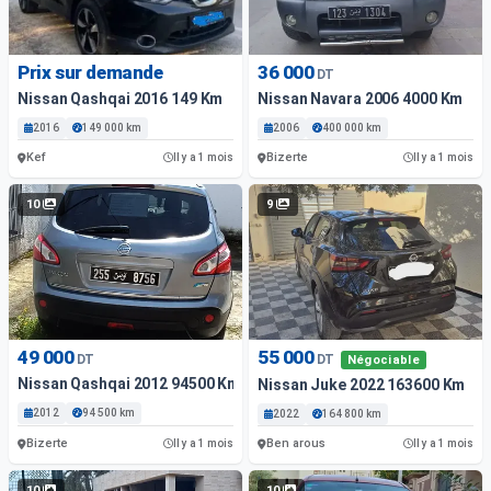
Prix sur demande
36 000
DT
Nissan Qashqai 2016 149 Km
Nissan Navara 2006 4000 Km
2016
149 000 km
2006
400 000 km
Kef
Bizerte
Il y a 1 mois
Il y a 1 mois
10
9
49 000
55 000
DT
DT
Négociable
Nissan Qashqai 2012 94500 Km
Nissan Juke 2022 163600 Km
2012
94 500 km
2022
164 800 km
Bizerte
Ben arous
Il y a 1 mois
Il y a 1 mois
10
10