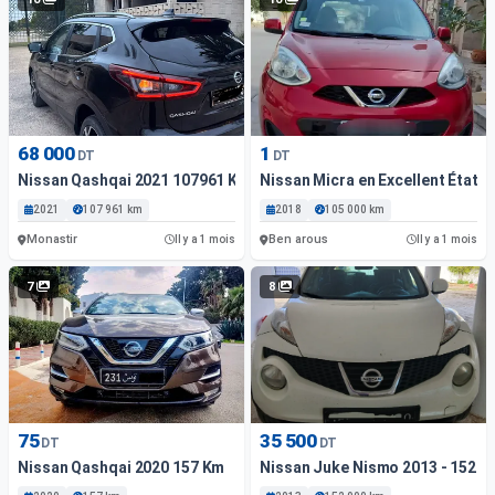
68 000
1
DT
DT
Nissan Qashqai 2021 107961 Km
Nissan Micra en Excellent État
2021
107 961 km
2018
105 000 km
Monastir
Ben arous
Il y a 1 mois
Il y a 1 mois
7
8
75
35 500
DT
DT
Nissan Qashqai 2020 157 Km
Nissan Juke Nismo 2013 - 152 0