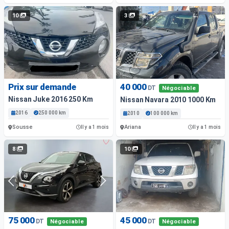
10
3
Prix sur demande
40 000
DT
Négociable
Nissan Juke 2016 250 Km
Nissan Navara 2010 1000 Km
2016
250 000 km
2010
100 000 km
Sousse
Ariana
Il y a 1 mois
Il y a 1 mois
8
10
75 000
45 000
DT
DT
Négociable
Négociable