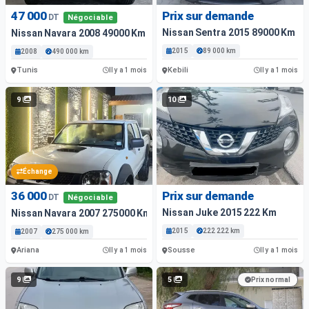
47 000
Prix sur demande
DT
Négociable
Nissan Sentra 2015 89000 Km
Nissan Navara 2008 49000 Km
2015
89 000 km
2008
490 000 km
Tunis
Kebili
Il y a 1 mois
Il y a 1 mois
9
10
Échange
36 000
Prix sur demande
DT
Négociable
Nissan Juke 2015 222 Km
Nissan Navara 2007 275000 Km
2015
222 222 km
2007
275 000 km
Ariana
Sousse
Il y a 1 mois
Il y a 1 mois
9
5
Prix normal