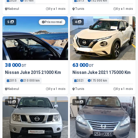
2020
157 km
2013
152 000 km
Nabeul
Tunis
Il y a 1 mois
Il y a 1 mois
5
4
Prix normal
38 000
63 000
DT
DT
Nissan Juke 2015 21000 Km
Nissan Juke 2021 175000 Km
2015
210 000 km
2021
175 000 km
Nabeul
Tunis
Il y a 1 mois
Il y a 1 mois
10
10