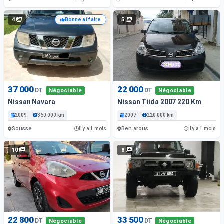
4
5
Bonne affaire
37 000
22 000
DT
DT
Négociable
Négociable
Nissan Navara
Nissan Tiida 2007 220 Km
2009
360 000 km
2007
220 000 km
Sousse
Ben arous
Il y a 1 mois
Il y a 1 mois
10
8
22 800
33 500
DT
DT
Négociable
Négociable