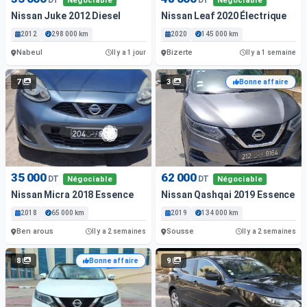
Négociable
Négociable
Nissan Juke 2012 Diesel
Nissan Leaf 2020 Électrique
2012
298 000 km
2020
145 000 km
Nabeul
Bizerte
Il y a 1 jour
Il y a 1 semaine
7
3
Bonne affaire
35 000
62 000
DT
DT
Négociable
Négociable
Nissan Micra 2018 Essence
Nissan Qashqai 2019 Essence
2018
65 000 km
2019
134 000 km
Ben arous
Sousse
Il y a 2 semaines
Il y a 2 semaines
8
9
Bonne affaire