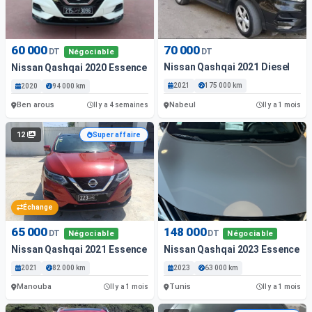
60 000
70 000
DT
DT
Négociable
Nissan Qashqai 2021 Diesel
Nissan Qashqai 2020 Essence
2021
175 000 km
2020
94 000 km
Ben arous
Nabeul
Il y a 4 semaines
Il y a 1 mois
12
Super affaire
Échange
65 000
148 000
DT
DT
Négociable
Négociable
Nissan Qashqai 2021 Essence Manouba
Nissan Qashqai 2023 Essence 63
2021
82 000 km
2023
63 000 km
Manouba
Tunis
Il y a 1 mois
Il y a 1 mois