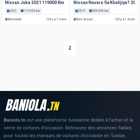
Nissan Juke 2021 119000 Km
Nissan Navara Se Khalijiya? 201
2021
119 000 km
2010
380 000 km
Monastir
Ben arous
Il y a 1 mois
Il y a 1 mois
2
Baniola.tn
est une plateforme tunisienne dédiée à l’achat et la
vente de voitures d’occasion. Retrouvez des annonces fiables
pour toutes les marques de voitures d’occasion en Tunisie.