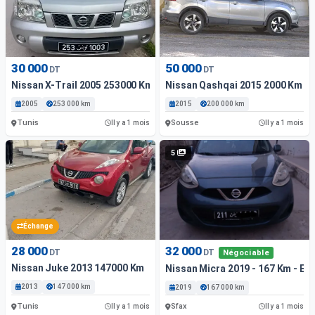
30 000
50 000
DT
DT
Nissan X-Trail 2005 253000 Km
Nissan Qashqai 2015 2000 Km
2005
253 000 km
2015
200 000 km
Tunis
Sousse
Il y a 1 mois
Il y a 1 mois
5
Échange
28 000
32 000
DT
DT
Négociable
Nissan Juke 2013 147000 Km
Nissan Micra 2019 - 167 Km - Es
2013
147 000 km
2019
167 000 km
Tunis
Sfax
Il y a 1 mois
Il y a 1 mois