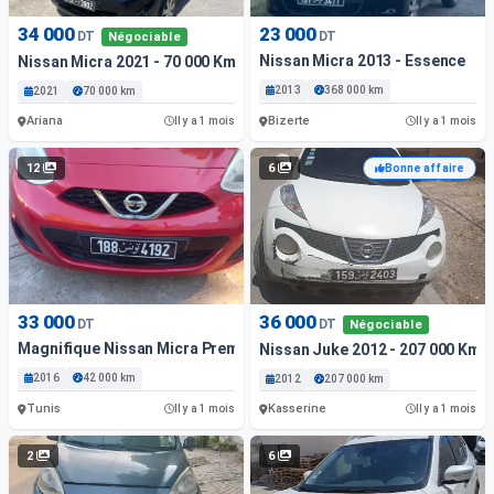
34 000
23 000
DT
DT
Négociable
Nissan Micra 2013 - Essence
Nissan Micra 2021 - 70 000 Km - Essence
2013
368 000 km
2021
70 000 km
Ariana
Bizerte
Il y a 1 mois
Il y a 1 mois
12
6
Bonne affaire
33 000
36 000
DT
DT
Négociable
Magnifique Nissan Micra Première Main Excellent État
Nissan Juke 2012 - 207 000 Km 
2016
42 000 km
2012
207 000 km
Tunis
Kasserine
Il y a 1 mois
Il y a 1 mois
2
6