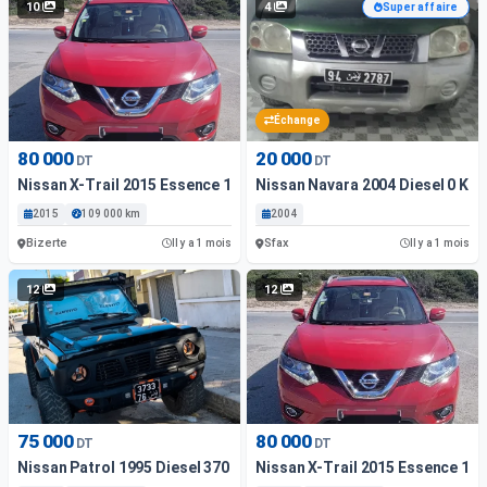
10
4
Super affaire
Échange
80 000
20 000
DT
DT
Nissan X-Trail 2015 Essence 109 000 Km Bizerte
Nissan Navara 2004 Diesel 0 Km
2015
109 000 km
2004
Bizerte
Sfax
Il y a 1 mois
Il y a 1 mois
12
12
75 000
80 000
DT
DT
Nissan Patrol 1995 Diesel 370 000 Km Bizerte
Nissan X-Trail 2015 Essence 109