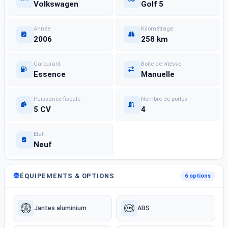
Volkswagen
Golf 5
Année
Kilométrage
2006
258 km
Carburant
Boîte de vitesse
Essence
Manuelle
Puissance fiscale
Nombre de portes
5 CV
4
État
Neuf
ÉQUIPEMENTS & OPTIONS
6 options
Jantes aluminium
ABS