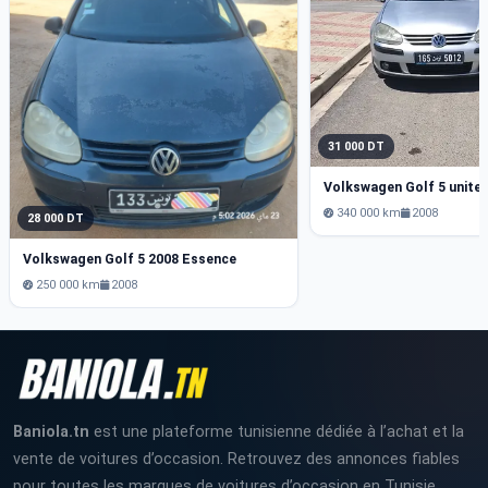
31 000 DT
340 000 km
2008
28 000 DT
Volkswagen Golf 5 2008 Essence
250 000 km
2008
Baniola.tn
est une plateforme tunisienne dédiée à l’achat et la
vente de voitures d’occasion. Retrouvez des annonces fiables
pour toutes les marques de voitures d’occasion en Tunisie.