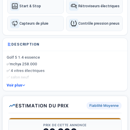
Start & Stop
Rétroviseurs électriques
Capteurs de pluie
Contrôle pression pneus
DESCRIPTION
Golf 5 1.4 essence
✅mchya 258.000
✅ 4 vitres électriques
✅ salon neuf
✅ Jantes aluminium
Voir plus
✅ Double clé
✅ climatiseur en marche
Krhba ndhifaa brcha wmt3 ksiba kol chy en marche li7jto klmni
ESTIMATION DU PRIX
Fiabilité Moyenne
ntfhmo mr7ba
➡️ Prix 30.000 md
➡️ nmr 24620878
PRIX DE CETTE ANNONCE