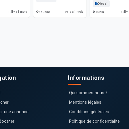
Diesel
Sousse
Tunis
Il y a 1 mois
Il y a 1 mois
Il y
gation
Informations
l
Qui sommes-nous ?
cher
Mentions légales
er une annonce
Conditions générales
Booster
Politique de confidentialité