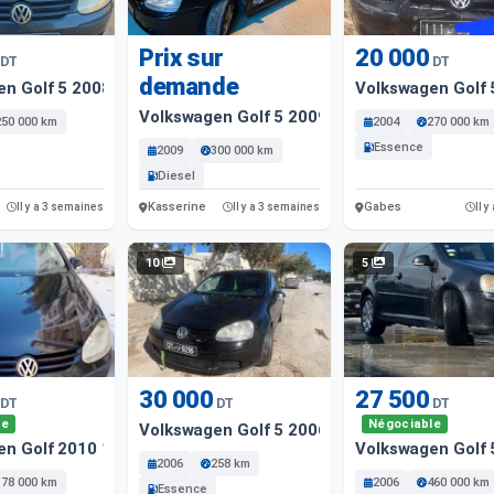
Prix sur
20 000
DT
DT
demande
en Golf 5 2008 Essence
Volkswagen Golf
Volkswagen Golf 5 2009 Diesel
250 000 km
2004
270 000 km
Essence
2009
300 000 km
Diesel
Kasserine
Gabes
Il y a 3 semaines
Il y a 3 semaines
Il y
10
5
30 000
27 500
DT
DT
DT
le
Négociable
Volkswagen Golf 5 2006 258. 000 Km
en Golf 2010 178000 Km
Volkswagen Golf
2006
258 km
178 000 km
2006
460 000 km
Essence