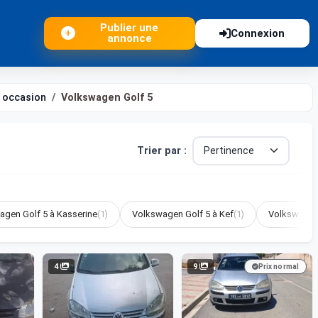
Publier une
Connexion
annonce
 occasion
Volkswagen Golf 5
Trier par :
agen Golf 5 à Kasserine
(1)
Volkswagen Golf 5 à Kef
(1)
Volkswagen
4
9
Prix normal