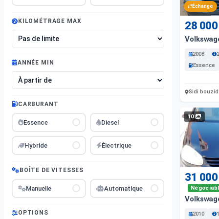
Échange
KILOMÉTRAGE MAX
28 000
Volkswag
2008
ANNÉE MIN
Essence
Sidi bouzid
CARBURANT
10
Essence
Diesel
Hybride
Électrique
BOÎTE DE VITESSES
31 000
Manuelle
Automatique
Négociab
Volkswag
OPTIONS
2010