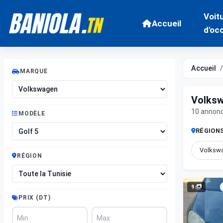
Voit
Accueil
d'oc
Accueil
MARQUE
Volksw
10 annon
MODÈLE
RÉGION
Volkswa
RÉGION
9
PRIX (DT)