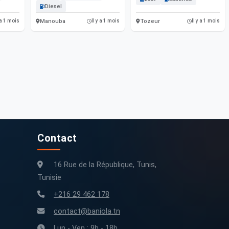
Diesel
Manouba
Tozeur
 a 1 mois
Il y a 1 mois
Il y a 1 mois
Contact
16 Rue de la République, Tunis,
Tunisie
+216 29 462 178
contact@baniola.tn
Lun - Ven : 9h - 18h