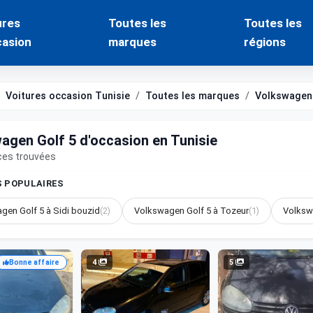
ures
Toutes les
Toutes les
casion
marques
régions
Voitures occasion Tunisie
Toutes les marques
Volkswagen
agen Golf 5 d'occasion en Tunisie
ces trouvées
S POPULAIRES
gen Golf 5 à Sidi bouzid
(2)
Volkswagen Golf 5 à Tozeur
(1)
Volksw
4
5
Bonne affaire