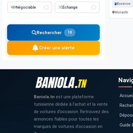
Essence
Négociable
Échange
Monastir
Rechercher
10
Créer une alerte
Navi
Accuei
Baniola.tn
est une plateforme
tunisienne dédiée à l’achat et la vente
Recher
de voitures d’occasion. Retrouvez des
Dépos
annonces fiables pour toutes les
Guide 
marques de voitures d’occasion en