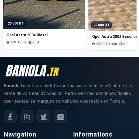
20 500 DT
20 000 DT
Opel Astra 2004 Diesel
Opel Astra 2002 Essence
290 000 km
2004
200 000 km
2002
Baniola.tn
est une plateforme tunisienne dédiée à l’achat et la
vente de voitures d’occasion. Retrouvez des annonces fiables
pour toutes les marques de voitures d’occasion en Tunisie.
Navigation
Informations