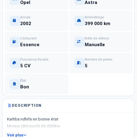
Opel
Astra
Année
Kilométrage
2002
399 000 km
Carburant
Boîte de vitesse
Essence
Manuelle
Puissance fiscale
Nombre de portes
5 CV
5
État
Bon
DESCRIPTION
Karhba ndhifa en bonne état
Moteur jdid mechi 60.000km
Voir plus