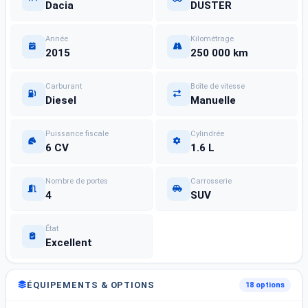
Dacia
DUSTER
Année
Kilométrage
2015
250 000 km
Carburant
Boîte de vitesse
Diesel
Manuelle
Puissance fiscale
Cylindrée
6 CV
1.6 L
Nombre de portes
Carrosserie
4
SUV
État
Excellent
ÉQUIPEMENTS & OPTIONS
18 options