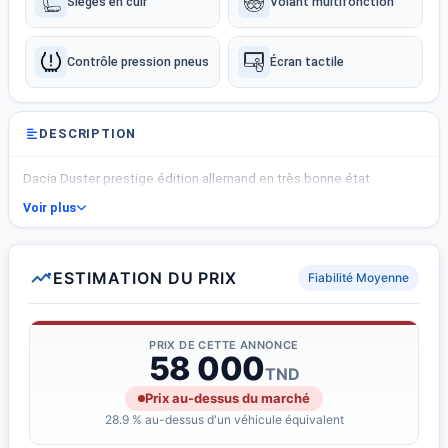
Sièges en cuir
Volant multifonction
Contrôle pression pneus
Écran tactile
DESCRIPTION
Dacia Duster prestige édition allemand en très bonne état
Voir plus
ESTIMATION DU PRIX
Fiabilité Moyenne
PRIX DE CETTE ANNONCE
58 000
TND
Prix au-dessus du marché
28.9 % au-dessus d'un véhicule équivalent