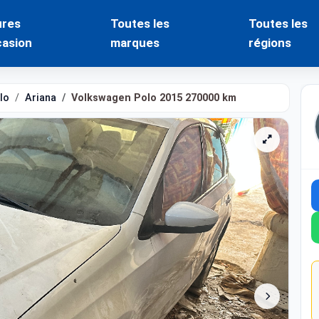
ures
Toutes les
Toutes les
casion
marques
régions
lo
Ariana
Volkswagen Polo 2015 270000 km