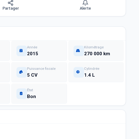
Partager
Alerte
Année
Kilométrage
2015
270 000 km
Puissance fiscale
Cylindrée
5 CV
1.4 L
État
Bon