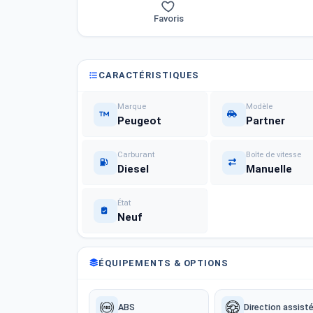
Favoris
CARACTÉRISTIQUES
Marque
Modèle
Peugeot
Partner
Carburant
Boîte de vitesse
Diesel
Manuelle
État
Neuf
ÉQUIPEMENTS & OPTIONS
ABS
Direction assist