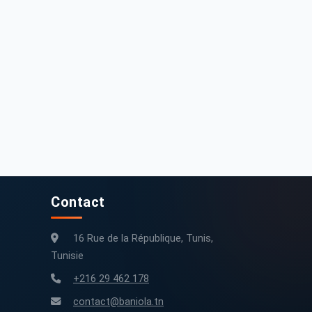
eugeot Partner 2020 280000 km
Peugeot Partner 2020 Diesel
280 000 km
2020
60 000 km
2020
Contact
16 Rue de la République, Tunis,
Tunisie
+216 29 462 178
contact@baniola.tn