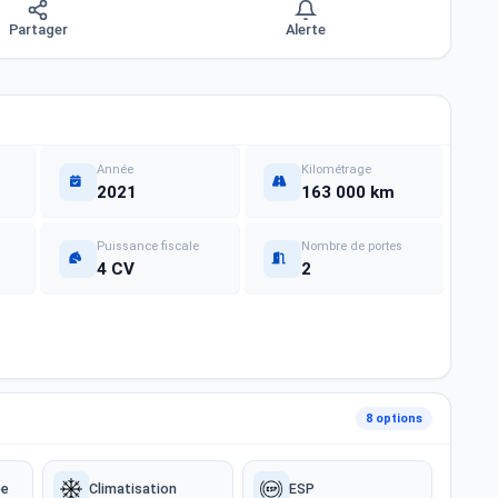
Partager
Alerte
Année
Kilométrage
2021
163 000 km
Puissance fiscale
Nombre de portes
4 CV
2
8 options
ée
Climatisation
ESP