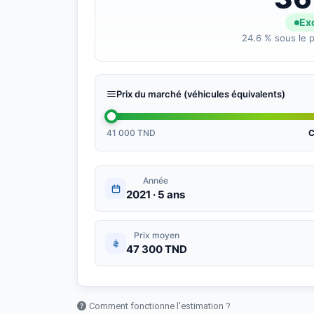
Exc
24.6 % sous le p
Prix du marché (véhicules équivalents)
41 000 TND
C
Année
2021 · 5 ans
Prix moyen
47 300 TND
Comment fonctionne l'estimation ?