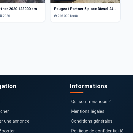
rtner 2020 123000 km
Peugeot Partner 5 place Diesel 246 000 km
P
2020
246 000 km
gation
Informations
l
Qui sommes-nous ?
cher
Mentions légales
er une annonce
Conditions générales
Booster
Politique de confidentialité