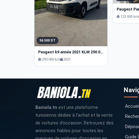
Peugeot Pa
123 000 km
36 500 DT
Peugeot k9 année 2021 KLM 290 000
290 000 km
2021
Navi
Accuei
Baniola.tn
est une plateforme
tunisienne dédiée à l’achat et la vente
Recher
de voitures d’occasion. Retrouvez des
Dépos
annonces fiables pour toutes les
Guide 
marques de voitures d’occasion en