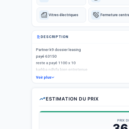
Vitres électriques
Fermeture centra
DESCRIPTION
Partner k9 dossier leasing
payé 63150
reste a payé 1100 x 10
karhba ndhifa bien entretenue
mechya 160000
Voir plus
charge utile 1000 kg
contact 29355381
ESTIMATION DU PRIX
PRIX 
36