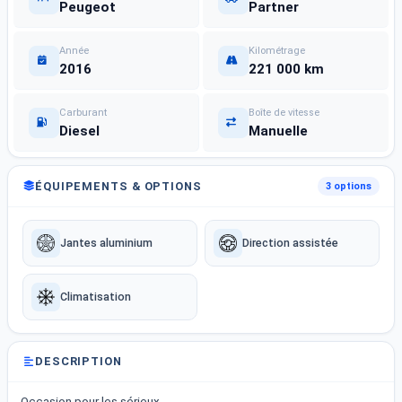
Peugeot
Partner
Année
Kilométrage
2016
221 000 km
Carburant
Boîte de vitesse
Diesel
Manuelle
ÉQUIPEMENTS & OPTIONS
3 options
Jantes aluminium
Direction assistée
Climatisation
DESCRIPTION
Occasion pour les sérieux