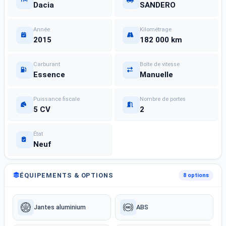
Dacia
SANDERO
Année
Kilométrage
2015
182 000 km
Carburant
Boîte de vitesse
Essence
Manuelle
Puissance fiscale
Nombre de portes
5 CV
2
État
Neuf
ÉQUIPEMENTS & OPTIONS
8 options
Jantes aluminium
ABS