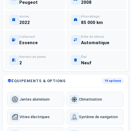
Peugeot
2008
Année
Kilométrage
2022
85 000 km
Carburant
Boîte de vitesse
Essence
Automatique
Nombre de portes
État
2
Neuf
ÉQUIPEMENTS & OPTIONS
19 options
Jantes aluminium
Climatisation
Vitres électriques
Système de navigation