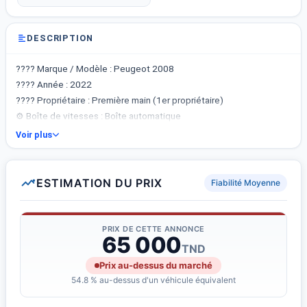
DESCRIPTION
???? Marque / Modèle : Peugeot 2008
???? Année : 2022
???? Propriétaire : Première main (1er propriétaire)
⚙️ Boîte de vitesses : Boîte automatique
⛽ Carburant : Essence
Voir plus
???? Kilométrage : 85 000 km
ESTIMATION DU PRIX
Fiabilité Moyenne
PRIX DE CETTE ANNONCE
65 000
TND
Prix au-dessus du marché
54.8 % au-dessus d'un véhicule équivalent