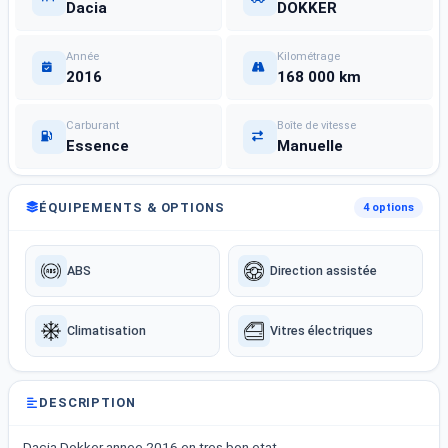
Dacia
DOKKER
Année
Kilométrage
2016
168 000 km
Carburant
Boîte de vitesse
Essence
Manuelle
ÉQUIPEMENTS & OPTIONS
4 options
ABS
Direction assistée
Climatisation
Vitres électriques
DESCRIPTION
Dacia Dokker annee 2016 en tres bon etat