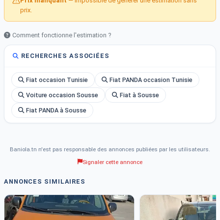
Prix manquant
— Impossible de générer une estimation sans
multifonctions, direction assistée, voiture jamais accidentée, abs,
prix.
climatronic, propre, bien entretenu intérieur et extérieur, tout
d’origine, rétroviseurs électriques , radar de recul, capteur de pluie,
Comment fonctionne l'estimation ?
téléphone intégré par Bluetooth,,…
CONTACTEZ le : 98456651
RECHERCHES ASSOCIÉES
Fiat occasion Tunisie
Fiat PANDA occasion Tunisie
Voiture occasion Sousse
Fiat à Sousse
Fiat PANDA à Sousse
Baniola.tn n'est pas responsable des annonces publiées par les utilisateurs.
Signaler cette annonce
ANNONCES SIMILAIRES