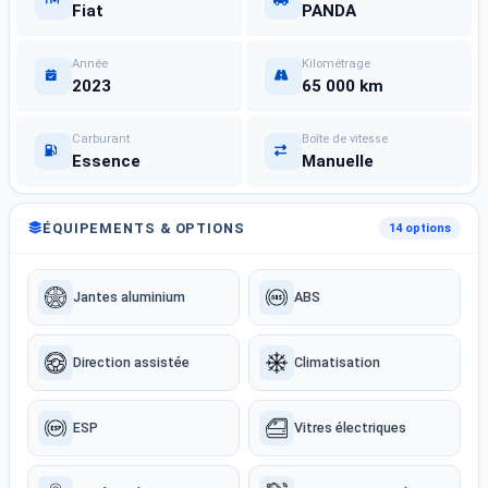
Fiat
PANDA
Année
Kilométrage
2023
65 000 km
Carburant
Boîte de vitesse
Essence
Manuelle
ÉQUIPEMENTS & OPTIONS
14 options
Jantes aluminium
ABS
Direction assistée
Climatisation
ESP
Vitres électriques