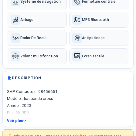
Système de navigation
Fermeture centrale
Airbags
MP3 Bluetooth
Radar De Recul
Antipatinage
Volant multifonction
Écran tactile
DESCRIPTION
SVP Contactez : 98456651
Modèle : fiat panda cross
Année : 2023
Km : 65.000
Emplacement : Sousse
Voir plus
Carburant : Essence 4 cylindre
toutes options, 1ère main, vitres électriques, double clé, volants