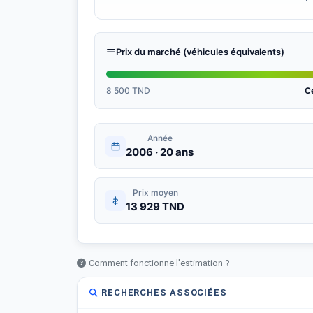
Tube d’eau
Prix du marché (véhicules équivalents)
Radiateur
Bouteille d’eau
8 500 TND
C
Durite d’eau
Année
2006 · 20 ans
4 pneus (moins d’un an)
Marmite + catalyseur
Prix moyen
13 929 TND
4 amortisseurs
2 supports d’amortisseurs (toc)
Comment fonctionne l'estimation ?
2 têtes de cardan
RECHERCHES ASSOCIÉES
Joints de cage de soupape