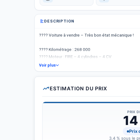
DESCRIPTION
???? Voiture à vendre – Très bon état mécanique !
???? Kilométrage : 268 000
???? Moteur : FIRE – 4 cylindres – 4 CV
???? Équipement :
Voir plus
Direction assistée
Fermeture centrale
ESTIMATION DU PRIX
Climatisation fonctionnelle
???? État général : Propre, juste un peu de tôlerie à pr
PRIX 
14
???? Pièces neuves / récemment remplacées :
Prix
Pastilles
3.4 % sous le pr