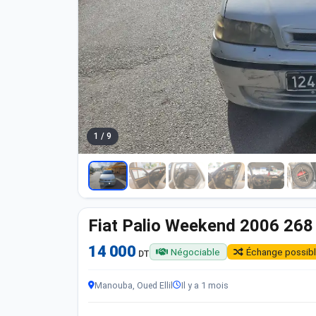
1 / 9
Fiat Palio Weekend 2006 26
14 000
Négociable
Échange possib
DT
Manouba, Oued Ellil
Il y a 1 mois