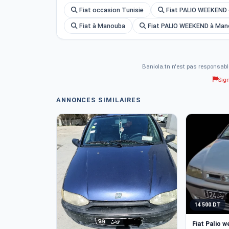
Fiat occasion Tunisie
Fiat PALIO WEEKEND 
2 feux arrière neufs (encore dans l’emballage)
Fiat à Manouba
Fiat PALIO WEEKEND à Ma
???? Deux clés avec commande disponibles
Baniola.tn n'est pas responsabl
Sig
---
ANNONCES SIMILAIRES
???? Localisation : Oued Ellil – La Manouba
☎️ Contact : 53 576197
14 500 DT