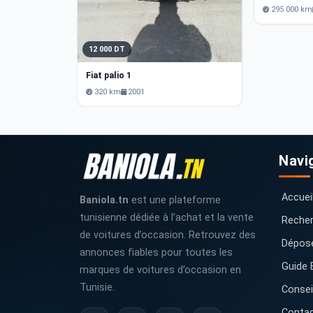
295 000 km
12 000 DT
Fiat palio 1
320 km
2001
Navi
Accuei
Baniola.tn
est une plateforme
tunisienne dédiée à l’achat et la vente
Recher
de voitures d’occasion. Retrouvez des
Dépos
annonces fiables pour toutes les
Guide 
marques de voitures d’occasion en
Tunisie.
Consei
Conta