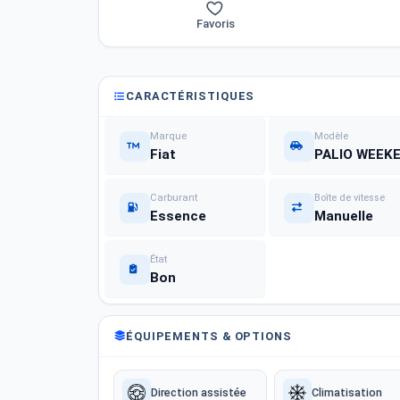
Favoris
CARACTÉRISTIQUES
Marque
Modèle
Fiat
PALIO WEEK
Carburant
Boîte de vitesse
Essence
Manuelle
État
Bon
ÉQUIPEMENTS & OPTIONS
Direction assistée
Climatisation