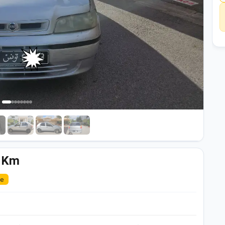
8 Km
le