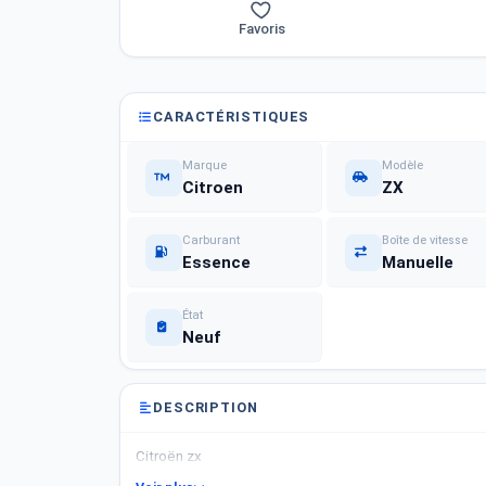
Favoris
CARACTÉRISTIQUES
Marque
Modèle
Citroen
ZX
Carburant
Boîte de vitesse
Essence
Manuelle
État
Neuf
DESCRIPTION
Citroën zx