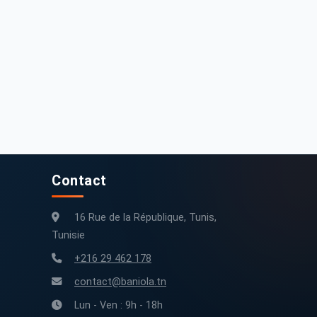
300 000 km
1991
290 000 km
2022
Contact
16 Rue de la République, Tunis,
Tunisie
+216 29 462 178
contact@baniola.tn
Lun - Ven : 9h - 18h