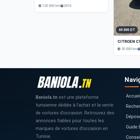
120 000 km
2016
69 000 DT
CITROEN C
30 000 km
Navi
Accuei
Baniola.tn
est une plateforme
tunisienne dédiée à l’achat et la vente
Recher
de voitures d’occasion. Retrouvez des
Dépos
annonces fiables pour toutes les
Guide 
marques de voitures d’occasion en
Tunisie.
Consei