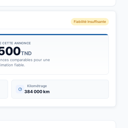
Fiabilité Insuffisante
DE CETTE ANNONCE
 500
TND
onces comparables pour une
imation fiable.
Kilométrage
384 000 km