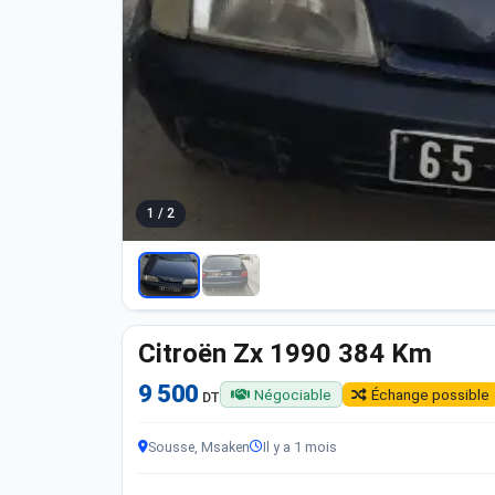
1 / 2
Citroën Zx 1990 384 Km
9 500
Négociable
Échange possible
DT
Sousse, Msaken
Il y a 1 mois