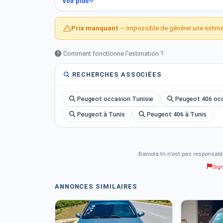
Voir plus
☑️Puissance fiscale: 7
cv
Prix manquant
— Impossible de générer une estimat
Parmiere main
Boulare d&#039;Origène
Comment fonctionne l'estimation ?
☑️Ennergie: essence⛽
☑️ Année :-/-/2000
RECHERCHES ASSOCIÉES
☑️ manuel
☑️ salon original
Peugeot occasion Tunisie
Peugeot 406 occ
☑️ 4 pneus neufs ????
Numéro : 54 899 044
Peugeot à Tunis
Peugeot 406 à Tunis
Disponible cité kathra
Baniola.tn n'est pas responsabl
Sig
ANNONCES SIMILAIRES