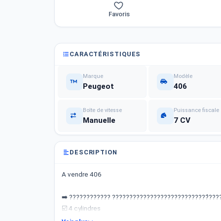
Favoris
CARACTÉRISTIQUES
Marque
Modèle
Peugeot
406
Boîte de vitesse
Puissance fiscale
Manuelle
7 CV
DESCRIPTION
A vendre 406
➡️ ???????????? ????????????????????????????́???
☑️ 4 cylindres
☑️ Immatriculation : ???????? 95