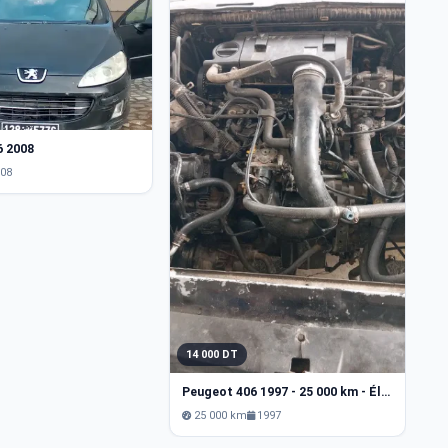
1
6 2008
P
008
14 000 DT
Peugeot 406 1997 - 25 000 km - Électrique
25 000 km
1997