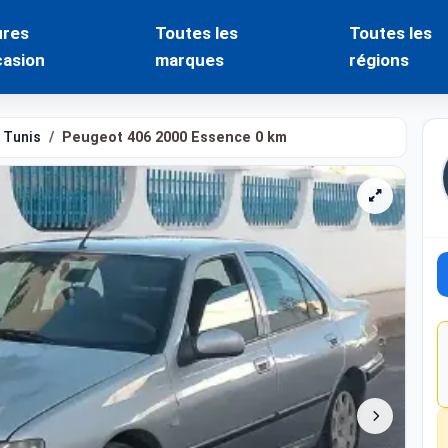
ures
Toutes les
Toutes les
casion
marques
régions
Tunis
Peugeot 406 2000 Essence 0 km