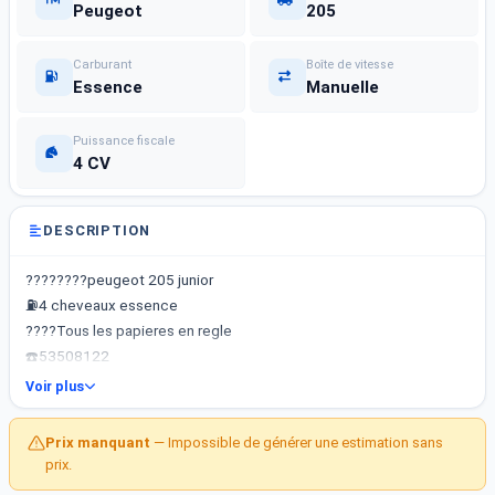
Peugeot
205
Carburant
Boîte de vitesse
Essence
Manuelle
Puissance fiscale
4 CV
DESCRIPTION
????????peugeot 205 junior
⛽4 cheveaux essence
????Tous les papieres en regle
☎️53508122
Voir plus
Prix manquant
— Impossible de générer une estimation sans
prix.