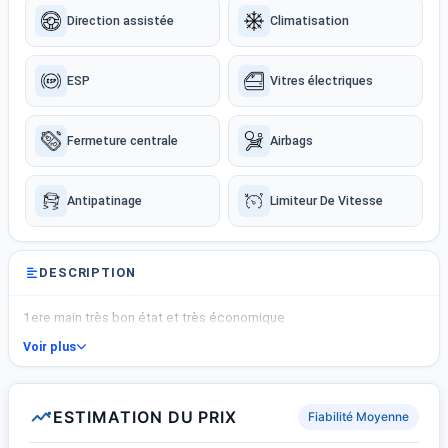
Direction assistée
Climatisation
ESP
Vitres électriques
Fermeture centrale
Airbags
Antipatinage
Limiteur De Vitesse
DESCRIPTION
1ere main très bon état et très économique
Voir plus
ESTIMATION DU PRIX
Fiabilité Moyenne