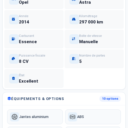
Opel
Astra
Année
Kilométrage
2014
297 000 km
Carburant
Boîte de vitesse
Essence
Manuelle
Puissance fiscale
Nombre de portes
8 CV
5
État
Excellent
ÉQUIPEMENTS & OPTIONS
10 options
Jantes aluminium
ABS