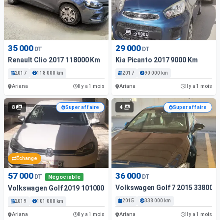
35 000
29 000
DT
DT
Renault Clio 2017 118000 Km
Kia Picanto 2017 9000 Km
2017
118 000 km
2017
90 000 km
Ariana
Ariana
Il y a 1 mois
Il y a 1 mois
8
4
Super affaire
Super affaire
Échange
57 000
36 000
DT
DT
Négociable
Volkswagen Golf 7 2015 338000
Volkswagen Golf 2019 101000 Km Boîte Automatique
2015
338 000 km
2019
101 000 km
Ariana
Ariana
Il y a 1 mois
Il y a 1 mois