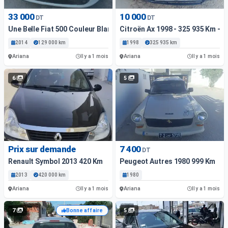
33 000
10 000
DT
DT
Une Belle Fiat 500 Couleur Blanche
Citroën Ax 1998 - 325 935 Km - 
2014
129 000 km
1998
325 935 km
Ariana
Ariana
Il y a 1 mois
Il y a 1 mois
6
5
Prix sur demande
7 400
DT
Renault Symbol 2013 420 Km
Peugeot Autres 1980 999 Km
2013
420 000 km
1980
Ariana
Ariana
Il y a 1 mois
Il y a 1 mois
7
5
Bonne affaire