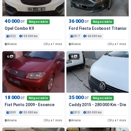
40 000
36 000
DT
DT
Négociable
Négociable
Opel Combo K9
Ford Fiesta Ecoboost Titanium 1
2022
158 000 km
2017
166 000 km
Ariana
Ariana
Il y a 1 mois
Il y a 1 mois
6
4
18 000
35 000
DT
DT
Négociable
Négociable
Fiat Punto 2009 - Essence
Caddy 2015 - 280 000 Km - Diese
2009
155 000 km
2015
280 000 km
Ariana
Ariana
Il y a 1 mois
Il y a 1 mois