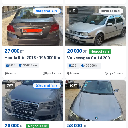
3
Super affaire
Prix normal
27 000
20 000
DT
DT
Négociable
Honda Brio 2018 - 196 000 Km - Essence
Volkswagen Golf 4 2001
2018
196 000 km
2001
400 000 km
Ariana
Ariana
Il y a 1 mois
Il y a 1 mois
7
10
Super affaire
20 000
58 000
DT
DT
Négociable