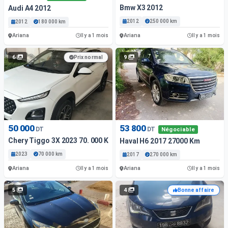
Bmw X3 2012
Audi A4 2012
2012
250 000 km
2012
180 000 km
Ariana
Ariana
Il y a 1 mois
Il y a 1 mois
6
9
Prix normal
50 000
53 800
DT
DT
Négociable
Chery Tiggo 3X 2023 70. 000 Km
Haval H6 2017 27000 Km
2023
70 000 km
2017
270 000 km
Ariana
Ariana
Il y a 1 mois
Il y a 1 mois
5
4
Bonne affaire