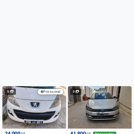
5
3
Prix normal
24 000
41 800
DT
DT