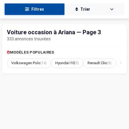
Filtres
Trier
Voiture occasion à Ariana — Page 3
333 annonces trouvées
MODÈLES POPULAIRES
Volkswagen Polo
(14)
Hyundai I10
(9)
Renault Clio
(9)
Kia R