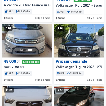
Négociable
A Vendre 207 Men France en Excellent État
Volkswagen Polo 2021 - Essenc
2012
292 950 km
2021
165 000 km
Ariana
Ariana
Il y a 1 mois
Il y a 1 mois
6
4
48 000
Prix sur demande
DT
Négociable
Volkswagen Tiguan 2023 - 270 0
Suzuki Vitara
2008
270 000 km
2017
120 326 km
Ariana
Ariana
Il y a 1 mois
Il y a 1 mois
11
9