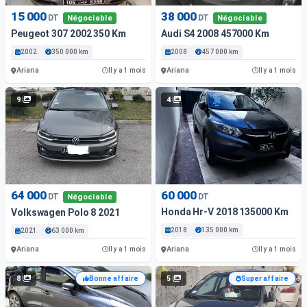
15 000
38 000
DT
DT
Négociable
Négociable
Peugeot 307 2002 350 Km
Audi S4 2008 457000 Km
2002
350 000 km
2008
457 000 km
Ariana
Ariana
Il y a 1 mois
Il y a 1 mois
9
4
64 000
60 000
DT
DT
Négociable
Honda Hr-V 2018 135000 Km
Volkswagen Polo 8 2021
2018
135 000 km
2021
63 000 km
Ariana
Ariana
Il y a 1 mois
Il y a 1 mois
8
5
Bonne affaire
Super affaire