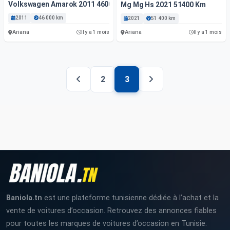
Volkswagen Amarok 2011 46000 Km
Mg Mg Hs 2021 51400 Km
2011
46 000 km
2021
51 400 km
Ariana
Ariana
Il y a 1 mois
Il y a 1 mois
2
3
Baniola.tn
est une plateforme tunisienne dédiée à l’achat et la
vente de voitures d’occasion. Retrouvez des annonces fiables
pour toutes les marques de voitures d’occasion en Tunisie.