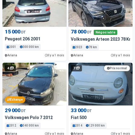
15 000
78 000
DT
DT
Négociable
Peugeot 206 2001
Volkswagen Arteon 2023 78 Km
2001
300 000 km
2023
78 km
Ariana
Ariana
Il y a 1 mois
Il y a 1 mois
4
7
Prix normal
Échange
29 000
33 000
DT
DT
Volkswagen Polo 7 2012
Fiat 500
2012
340 000 km
2014
129 000 km
Ariana
Ariana
Il y a 1 mois
Il y a 1 mois