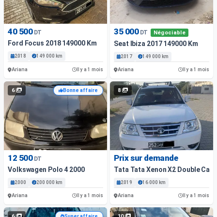
40 500
35 000
DT
DT
Négociable
Ford Focus 2018 149000 Km
Seat Ibiza 2017 149000 Km
2018
149 000 km
2017
149 000 km
Ariana
Ariana
Il y a 1 mois
Il y a 1 mois
6
8
Bonne affaire
12 500
Prix sur demande
DT
Volkswagen Polo 4 2000
Tata Tata Xenon X2 Double Cabi
2000
200 000 km
2019
16 000 km
Ariana
Ariana
Il y a 1 mois
Il y a 1 mois
6
10
Super affaire