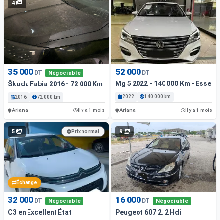
4
35 000
52 000
DT
DT
Négociable
Mg 5 2022 - 140 000 Km - Essenc
Škoda Fabia 2016 - 72 000 Km - Essence
2022
140 000 km
2016
72 000 km
Ariana
Ariana
Il y a 1 mois
Il y a 1 mois
5
9
Prix normal
Échange
32 000
16 000
DT
DT
Négociable
Négociable
C3 en Excellent État
Peugeot 607 2. 2 Hdi