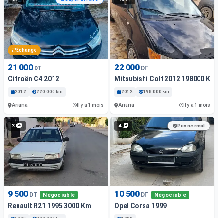
Échange
21 000
22 000
DT
DT
Citroën C4 2012
Mitsubishi Colt 2012 198000 Km
2012
220 000 km
2012
198 000 km
Ariana
Ariana
Il y a 1 mois
Il y a 1 mois
3
4
Prix normal
9 500
10 500
DT
DT
Négociable
Négociable
Renault R21 1995 3000 Km
Opel Corsa 1999