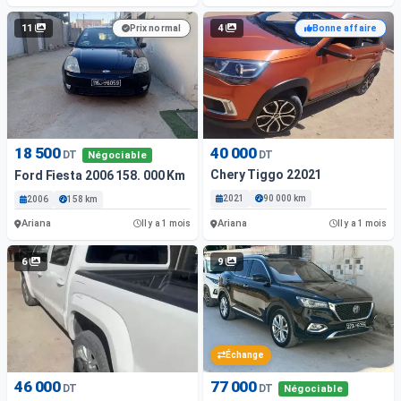
11
4
Prix normal
Bonne affaire
18 500
40 000
DT
DT
Négociable
Chery Tiggo 22021
Ford Fiesta 2006 158. 000 Km
2021
90 000 km
2006
158 km
Ariana
Ariana
Il y a 1 mois
Il y a 1 mois
6
9
Échange
46 000
77 000
DT
DT
Négociable