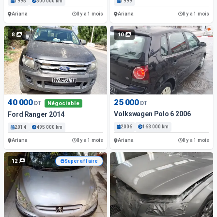
1995
300 000 km
1999
Ariana
Ariana
Il y a 1 mois
Il y a 1 mois
8
10
40 000
25 000
DT
DT
Négociable
Volkswagen Polo 6 2006
Ford Ranger 2014
2006
168 000 km
2014
495 000 km
Ariana
Ariana
Il y a 1 mois
Il y a 1 mois
12
Super affaire