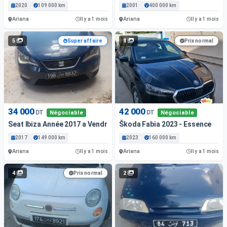
2020
109 000 km
2001
400 000 km
Ariana
Ariana
Il y a 1 mois
Il y a 1 mois
5
8
Super affaire
Prix normal
34 000
42 000
DT
DT
Négociable
Négociable
Seat Ibiza Année 2017 a Vendre
Škoda Fabia 2023 - Essence
2017
149 000 km
2023
160 000 km
Ariana
Ariana
Il y a 1 mois
Il y a 1 mois
4
2
Prix normal