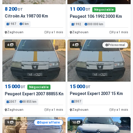
8 200
11 000
DT
DT
Négociable
Citroën Ax 1987 00 Km
Peugeot 106 1992 3000 Km
1987
0 km
1992
300 000 km
Zaghouan
Zaghouan
Il y a 1 mois
Il y a 1 mois
4
4
Prix normal
15 000
15 000
DT
DT
Négociable
Peugeot Expert 2007 15 Km
Peugeot Expert 2007 88855 Km
2007
2007
88 855 km
Zaghouan
Zaghouan
Il y a 1 mois
Il y a 1 mois
9
10
Super affaire