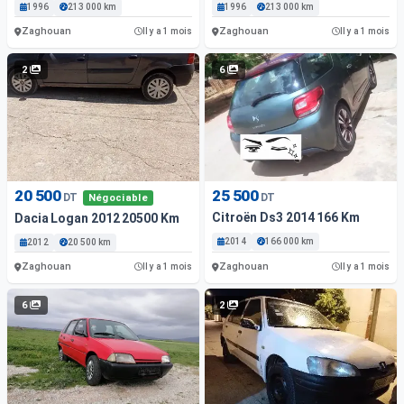
1996
213 000 km
1996
213 000 km
Zaghouan
Zaghouan
Il y a 1 mois
Il y a 1 mois
2
6
20 500
25 500
DT
DT
Négociable
Citroën Ds3 2014 166 Km
Dacia Logan 2012 20500 Km
2014
166 000 km
2012
20 500 km
Zaghouan
Zaghouan
Il y a 1 mois
Il y a 1 mois
6
2