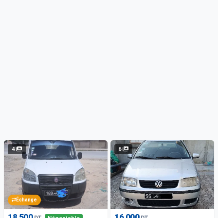
4
6
Échange
18 500
16 000
DT
DT