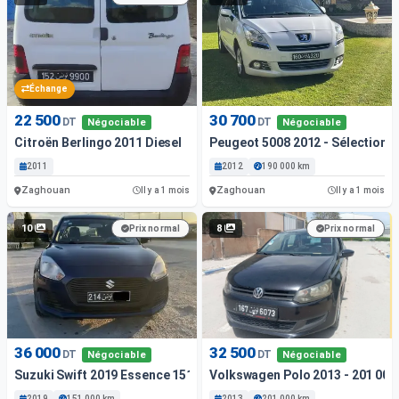
Échange
22 500
30 700
DT
DT
Négociable
Négociable
Citroën Berlingo 2011 Diesel
Peugeot 5008 2012 - Sélectionne
2011
2012
190 000 km
Zaghouan
Zaghouan
Il y a 1 mois
Il y a 1 mois
10
8
Prix normal
Prix normal
36 000
32 500
DT
DT
Négociable
Négociable
Suzuki Swift 2019 Essence 151 000 Km
Volkswagen Polo 2013 - 201 000
2019
151 000 km
2013
201 000 km