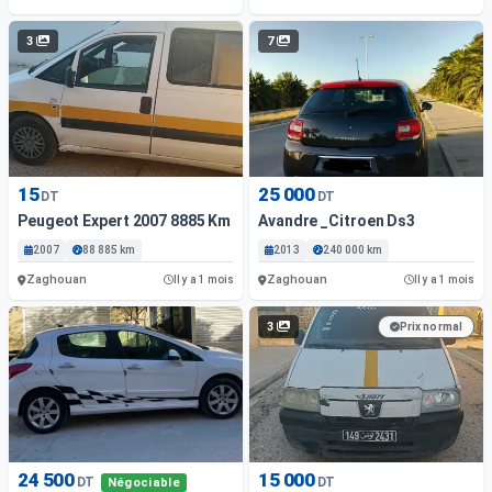
3
7
15
25 000
DT
DT
Peugeot Expert 2007 8885 Km
Avandre _Citroen Ds3
2007
88 885 km
2013
240 000 km
Zaghouan
Zaghouan
Il y a 1 mois
Il y a 1 mois
3
Prix normal
24 500
15 000
DT
DT
Négociable