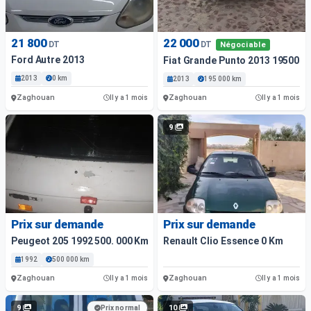
21 800
22 000
DT
DT
Négociable
Ford Autre 2013
Fiat Grande Punto 2013 195000
2013
0 km
2013
195 000 km
Zaghouan
Zaghouan
Il y a 1 mois
Il y a 1 mois
9
Prix sur demande
Prix sur demande
Peugeot 205 1992 500. 000 Km
Renault Clio Essence 0 Km
1992
500 000 km
Zaghouan
Zaghouan
Il y a 1 mois
Il y a 1 mois
9
10
Prix normal