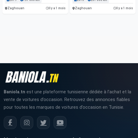
Zaghouan
Zaghouan
Il y a 1 mois
Il y a 1 mois
Baniola.tn
est une plateforme tunisienne dédiée à l’achat et la
vente de voitures d’occasion. Retrouvez des annonces fiables
pour toutes les marques de voitures d’occasion en Tunisie.