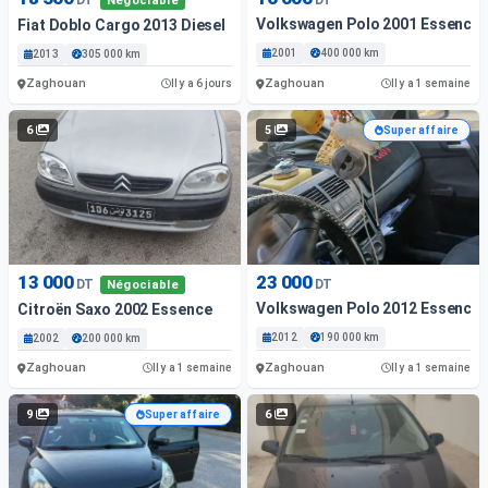
Négociable
Volkswagen Polo 2001 Essence
Fiat Doblo Cargo 2013 Diesel
2001
400 000 km
2013
305 000 km
Zaghouan
Zaghouan
Il y a 6 jours
Il y a 1 semaine
6
5
Super affaire
13 000
23 000
DT
DT
Négociable
Volkswagen Polo 2012 Essence
Citroën Saxo 2002 Essence
2012
190 000 km
2002
200 000 km
Zaghouan
Zaghouan
Il y a 1 semaine
Il y a 1 semaine
9
6
Super affaire