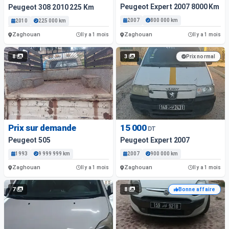
Peugeot Expert 2007 8000 Km
Peugeot 308 2010 225 Km
2007
800 000 km
2010
225 000 km
Zaghouan
Zaghouan
Il y a 1 mois
Il y a 1 mois
8
3
Prix normal
Prix sur demande
15 000
DT
Peugeot 505
Peugeot Expert 2007
1993
9 999 999 km
2007
900 000 km
Zaghouan
Zaghouan
Il y a 1 mois
Il y a 1 mois
7
8
Bonne affaire