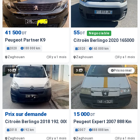
41 500
55
DT
DT
Négociable
Peugeot Partner K9
Citroën Berlingo 2020 165000 K
2020
188 000 km
2020
165 000 km
Zaghouan
Zaghouan
Il y a 1 mois
Il y a 1 mois
10
3
Prix normal
Prix sur demande
15 000
DT
Citroën Berlingo 2018 192. 000 Km
Peugeot Expert 2007 888 Km
2018
192 km
2007
888 888 km
Zaghouan
Zaghouan
Il y a 1 mois
Il y a 1 mois