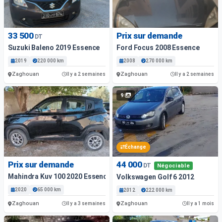
33 500
Prix sur demande
DT
Suzuki Baleno 2019 Essence
Ford Focus 2008 Essence
2019
220 000 km
2008
270 000 km
Zaghouan
Zaghouan
Il y a 2 semaines
Il y a 2 semaines
9
Échange
Prix sur demande
44 000
DT
Négociable
Mahindra Kuv 100 2020 Essence
Volkswagen Golf 6 2012
2020
65 000 km
2012
222 000 km
Zaghouan
Zaghouan
Il y a 3 semaines
Il y a 1 mois