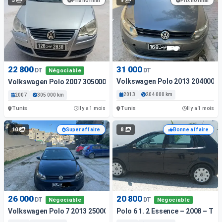
5
9
Prix normal
Prix normal
22 800
31 000
DT
DT
Négociable
Volkswagen Polo 2013 204000 
Volkswagen Polo 2007 305000 Km
2013
204 000 km
2007
305 000 km
Tunis
Tunis
Il y a 1 mois
Il y a 1 mois
10
8
Super affaire
Bonne affaire
26 000
20 800
DT
DT
Négociable
Négociable
Volkswagen Polo 7 2013 25000 Km
Polo 6 1. 2 Essence – 2008 – Trè