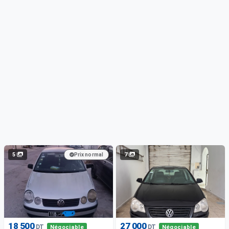
5
7
Prix normal
18 500
27 000
DT
DT
Négociable
Négociable