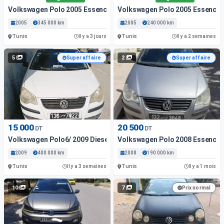
Volkswagen Polo 2005 Essence
Volkswagen Polo 2005 Essence
2005
345 000 km
2005
240 000 km
Tunis
Tunis
Il y a 3 jours
Il y a 2 semaines
5
2
Super affaire
Super affaire
15 000
20 500
DT
DT
Volkswagen Polo6/ 2009 Diesel
Volkswagen Polo 2008 Essence 
2009
400 000 km
2008
190 000 km
Tunis
Tunis
Il y a 3 semaines
Il y a 1 mois
10
7
Prix normal