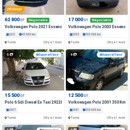
Échange
62 800
17 000
DT
DT
Négociable
Négociable
Volkswagen Polo 2021 Essence Tunis
Volkswagen Polo 2003 Essence 
2021
49 000 km
2003
355 000 km
Tunis
Tunis
Il y a 1 mois
Il y a 1 mois
5
9
Super affaire
Super affaire
15 500
12 500
DT
DT
Polo 6 Sdi Diesel Ex Taxi 29228319
Volkswagen Polo 2001 350 Km
2007
2001
350 000 km
Tunis
Tunis
Il y a 1 mois
Il y a 1 mois