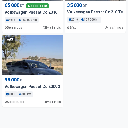
65 000
35 000
DT
DT
Négociable
Volkswagen Passat Cc 2. 0 Tsi 2
Volkswagen Passat Cc 2016
2010
177 000 km
2016
150 000 km
Ben arous
Sfax
Il y a 1 mois
Il y a 1 mois
9
35 000
DT
Volkswagen Passat Cc 2009 300. 000 Km
2009
300 km
Sidi bouzid
Il y a 1 mois