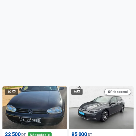
10
9
Prix normal
22 500
95 000
DT
DT
Négociable