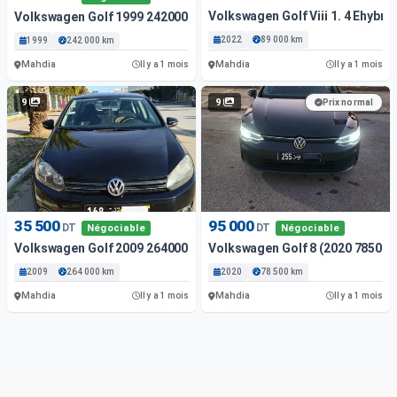
Volkswagen Golf Viii 1. 4 Ehybrid
Volkswagen Golf 1999 242000 Km
2022
89 000 km
1999
242 000 km
Mahdia
Mahdia
Il y a 1 mois
Il y a 1 mois
9
9
Prix normal
35 500
95 000
DT
DT
Négociable
Négociable
Volkswagen Golf 2009 264000 Km
Volkswagen Golf 8 (2020 78500 
2009
264 000 km
2020
78 500 km
Mahdia
Mahdia
Il y a 1 mois
Il y a 1 mois