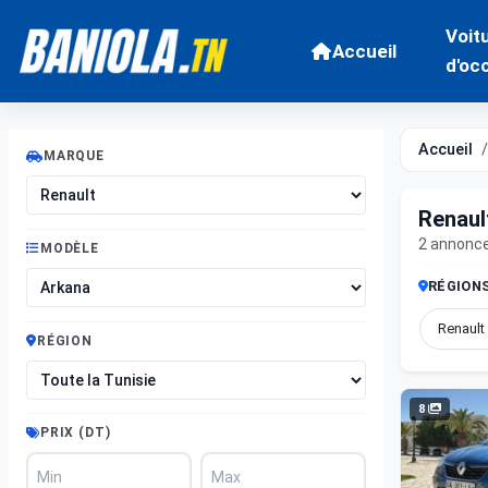
Voit
Accueil
d'oc
Accueil
MARQUE
Renaul
2 annonc
MODÈLE
RÉGION
Renault
RÉGION
8
PRIX (DT)