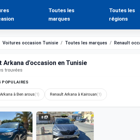
ures
Toutes les
Toutes les
casion
marques
régions
Voitures occasion Tunisie
Toutes les marques
Renault occ
t Arkana d'occasion en Tunisie
es trouvées
S POPULAIRES
 Arkana à Ben arous
(1)
Renault Arkana à Kairouan
(1)
8