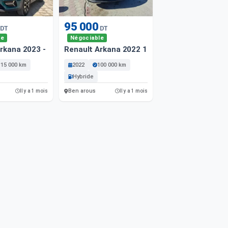
95 000
DT
DT
le
Négociable
rkana 2023 - 115 000 Km - Hybride
Renault Arkana 2022 1000 Km
115 000 km
2022
100 000 km
Hybride
Ben arous
Il y a 1 mois
Il y a 1 mois