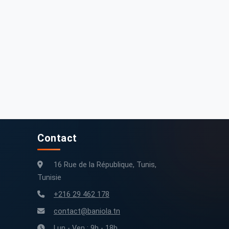
Contact
16 Rue de la République, Tunis,
Tunisie
+216 29 462 178
contact@baniola.tn
Lun - Ven : 9h - 18h