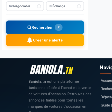
Négociable
Échange
Rechercher
2
Créer une alerte
Navi
Accuei
Baniola.tn
est une plateforme
tunisienne dédiée à l’achat et la vente
Recher
de voitures d’occasion. Retrouvez des
Dépos
annonces fiables pour toutes les
Guide 
marques de voitures d’occasion en