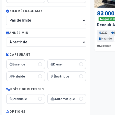
KILOMÉTRAGE MAX
83 000
Négociab
Renault A
2022
ANNÉE MIN
Hybride
Kairouan
CARBURANT
Essence
Diesel
Hybride
Électrique
BOÎTE DE VITESSES
Manuelle
Automatique
OPTIONS