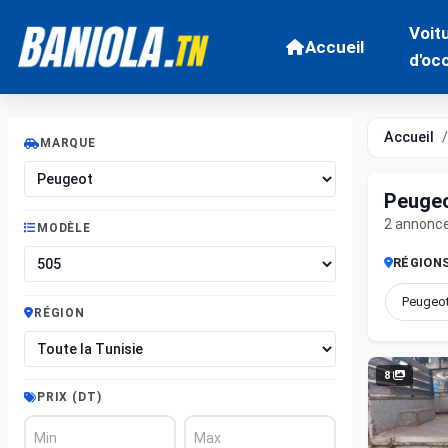
Voit
Accueil
d'oc
Accueil
MARQUE
Peugeo
2 annonc
MODÈLE
RÉGION
Peugeot
RÉGION
8
PRIX (DT)