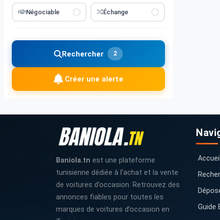
Négociable
Échange
Rechercher
2
Créer une alerte
Navi
Accuei
Baniola.tn
est une plateforme
tunisienne dédiée à l’achat et la vente
Recher
de voitures d’occasion. Retrouvez des
Dépos
annonces fiables pour toutes les
Guide 
marques de voitures d’occasion en