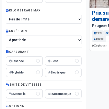
KILOMÉTRAGE MAX
Prix su
deman
Peugeot 
ANNÉE MIN
1993
Diesel
Zaghouan
CARBURANT
Essence
Diesel
Hybride
Électrique
BOÎTE DE VITESSES
Manuelle
Automatique
OPTIONS