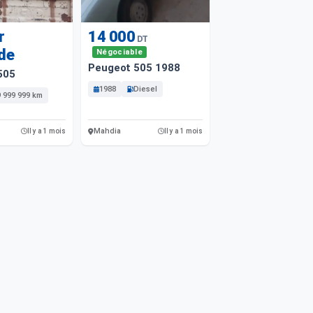
r
14 000
DT
de
Négociable
Peugeot 505 1988
505
1988
Diesel
9 999 999 km
Mahdia
Il y a 1 mois
Il y a 1 mois