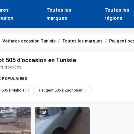
ures
Toutes les
Toutes les
casion
marques
régions
Voitures occasion Tunisie
Toutes les marques
Peugeot oc
t 505 d'occasion en Tunisie
es trouvées
S POPULAIRES
 505 à Mahdia
(1)
Peugeot 505 à Zaghouan
(1)
3