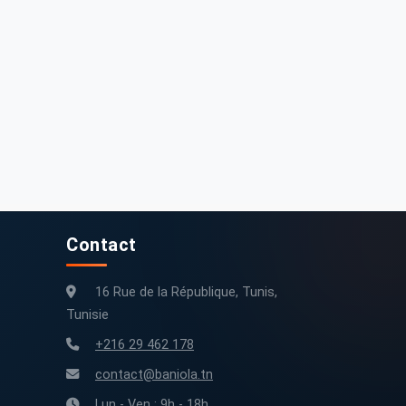
Contact
16 Rue de la République, Tunis,
Tunisie
+216 29 462 178
contact@baniola.tn
Lun - Ven : 9h - 18h