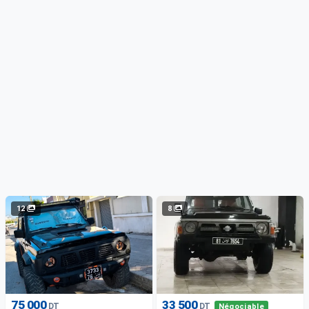
12
8
75 000
33 500
DT
DT
Négociable