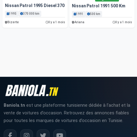
Nissan Patrol 1995 Diesel 370 000 Km Bizerte
Nissan Patrol 1991 500 Km
1995
370 000 km
1991
500 km
Bizerte
Ariana
Il y a 1 mois
Il y a 1 mois
Baniola.tn
est une plateforme tunisienne dédiée à l’achat et la
vente de voitures d’occasion. Retrouvez des annonces fiables
pour toutes les marques de voitures d’occasion en Tunisie.