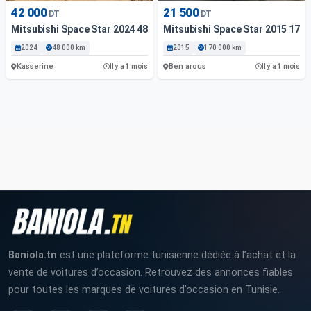
42 000
21 500
DT
DT
Mitsubishi Space Star 2024 48000 Km
Mitsubishi Space Star 2015 170
2024
48 000 km
2015
170 000 km
Kasserine
Ben arous
Il y a 1 mois
Il y a 1 mois
Baniola.tn
est une plateforme tunisienne dédiée à l’achat et la
vente de voitures d’occasion. Retrouvez des annonces fiables
pour toutes les marques de voitures d’occasion en Tunisie.