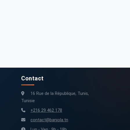
Contact
16 Rue de la République, Tunis,
Tunisie
+216 29 462 178
contact@baniola.tn
Lun - Ven : 9h - 18h