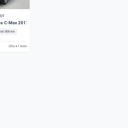
DT
us C-Max 2017 166000 Km
166 000 km
Il y a 1 mois