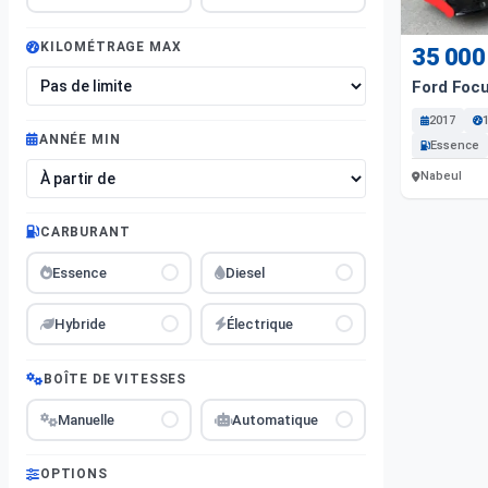
KILOMÉTRAGE MAX
35 000
Ford Foc
2017
ANNÉE MIN
Essence
Nabeul
CARBURANT
Essence
Diesel
Hybride
Électrique
BOÎTE DE VITESSES
Manuelle
Automatique
OPTIONS