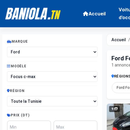
Voit
Accueil
d'oc
Accueil
MARQUE
Ford F
1 annonc
MODÈLE
RÉGION
Ford Fo
RÉGION
9
PRIX (DT)