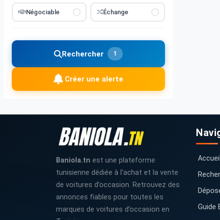
Négociable
Échange
Rechercher
1
Créer une alerte
Navi
Accuei
Baniola.tn
est une plateforme
tunisienne dédiée à l’achat et la vente
Recher
de voitures d’occasion. Retrouvez des
Dépos
annonces fiables pour toutes les
Guide 
marques de voitures d’occasion en