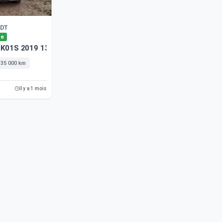
DT
le
k K01S 2019 135000 Km
135 000 km
Il y a 1 mois