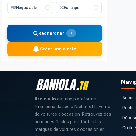
Négociable
Échange
Rechercher
1
Créer une alerte
Navi
Accuei
Baniola.tn
est une plateforme
tunisienne dédiée à l’achat et la vente
Recher
de voitures d’occasion. Retrouvez des
Dépos
annonces fiables pour toutes les
Guide 
marques de voitures d’occasion en