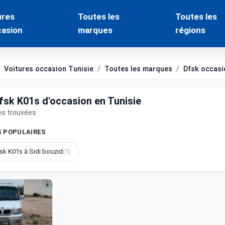
ures
Toutes les
Toutes les
casion
marques
régions
Voitures occasion Tunisie
Toutes les marques
Dfsk occasi
fsk K01s d'occasion en Tunisie
es trouvées
S POPULAIRES
sk K01s à Sidi bouzid
(1)