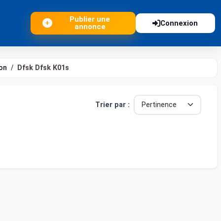
Publier une
Connexion
annonce
on
Dfsk Dfsk K01s
Trier par :