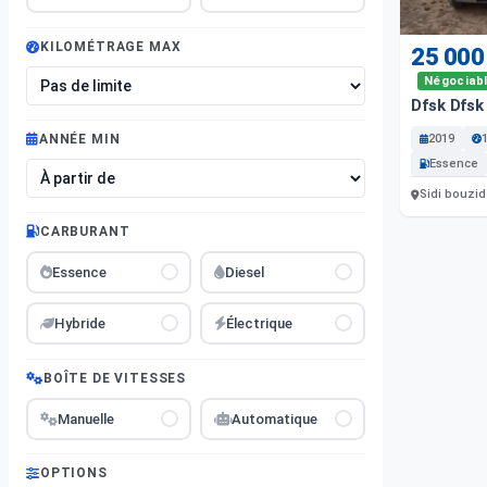
KILOMÉTRAGE MAX
25 000
Négociab
Dfsk Dfs
2019
ANNÉE MIN
Essence
Sidi bouzid
CARBURANT
Essence
Diesel
Hybride
Électrique
BOÎTE DE VITESSES
Manuelle
Automatique
OPTIONS