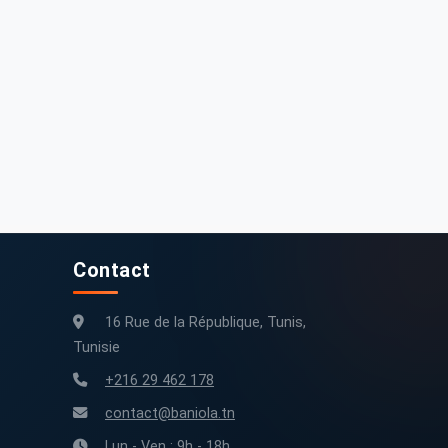
Contact
16 Rue de la République, Tunis,
Tunisie
+216 29 462 178
contact@baniola.tn
Lun - Ven : 9h - 18h