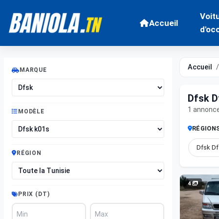
Voit
Accueil
d'oc
Accueil
MARQUE
Dfsk D
1 annonc
MODÈLE
RÉGION
Dfsk Df
RÉGION
4
PRIX (DT)