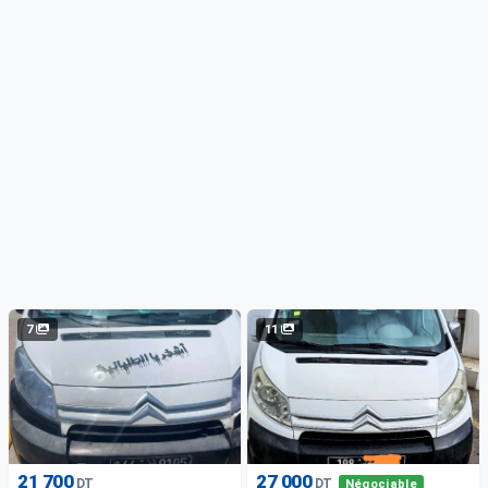
7
11
21 700
27 000
DT
DT
Négociable