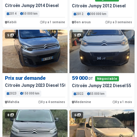
Citroën Jumpy 2014 Diesel
Citroën Jumpy 2012 Diesel
2014
50 000 km
2012
300 000 km
Kebili
Ben arous
Il y a 1 semaine
Il y a 3 semaines
5
5
Prix sur demande
59 000
DT
Négociable
Citroën Jumpy 2023 Diesel 150 000 Km Mahdia
Citroën Jumpy 2022 Diesel 55 0
2023
150 000 km
2022
55 000 km
Mahdia
Medenine
Il y a 4 semaines
Il y a 1 mois
8
6