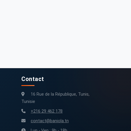
Contact
16 Rue de la République, Tunis,
Tunisie
+216 29 462 178
contact@baniola.tn
Lun - Ven : 9h - 18h