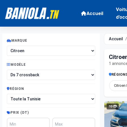
Voit
Accueil
d'oc
Accueil
MARQUE
Citroe
1 annonc
MODÈLE
RÉGION
Citroen
RÉGION
10
PRIX (DT)