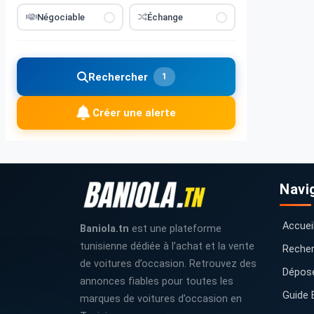
Négociable
Échange
Rechercher
1
Créer une alerte
Navi
Accuei
Baniola.tn
est une plateforme
tunisienne dédiée à l’achat et la vente
Recher
de voitures d’occasion. Retrouvez des
Dépos
annonces fiables pour toutes les
Guide 
marques de voitures d’occasion en