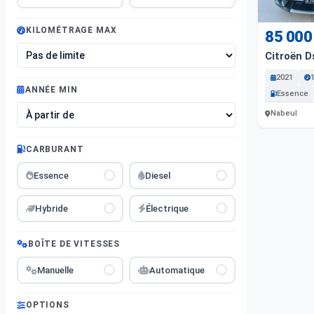
KILOMÉTRAGE MAX
85 000
Citroën D
2021
ANNÉE MIN
Essence
Nabeul
CARBURANT
Essence
Diesel
Hybride
Électrique
BOÎTE DE VITESSES
Manuelle
Automatique
OPTIONS