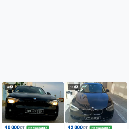
4
11
40 000
42 000
DT
DT
Négociable
Négociable