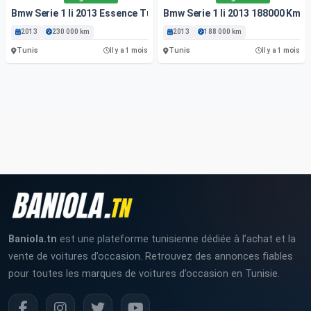
Bmw Serie 1 Ii 2013 Essence Tunis
Bmw Serie 1 Ii 2013 188000 Km
2013
230 000 km
2013
188 000 km
Tunis
Tunis
Il y a 1 mois
Il y a 1 mois
Baniola.tn
est une plateforme tunisienne dédiée à l’achat et la
vente de voitures d’occasion. Retrouvez des annonces fiables
pour toutes les marques de voitures d’occasion en Tunisie.