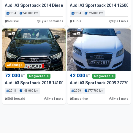
Audi A3 Sportback 2014 Diesel
Audi A3 Sportback 2014 126000
2014
240 000 km
2014
126 000 km
Sousse
Tunis
Il y a 3 semaines
Il y a 1 mois
10
10
Échange
72 000
42 000
DT
DT
Négociable
Négociable
Audi A3 Sportback 2018 141000 Km
Audi A3 Sportback 2009 277700.
2018
141 000 km
2009
277 700 km
Sidi bouzid
Kasserine
Il y a 1 mois
Il y a 1 mois