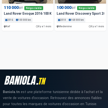
110 000
100 000
DT
DT
Négociable
Négociable
Land Rover Evoque 2016 100 Km
Land Rover Discovery Sport 20
2016
100 000 km
2018
168 000 km
Kef
Medenine
Il y a 1 mois
Il y a 1 mois
Baniola.tn
est une plateforme tunisienne dédiée à l’achat et la
vente de voitures d’occasion. Retrouvez des annonces fiables
pour toutes les marques de voitures d’occasion en Tunisie.