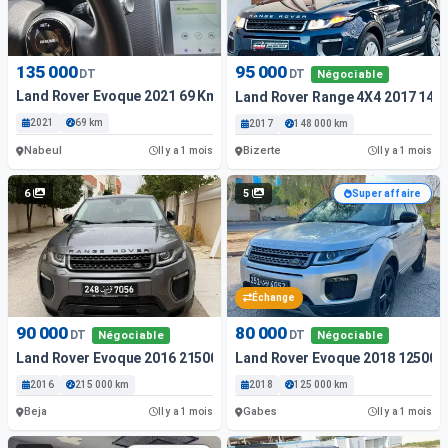
135 000
95 000
DT
DT
Négociable
Land Rover Evoque 2021 69 Km
Land Rover Range 4X4 2017 148
2021
69 km
2017
148 000 km
Nabeul
Bizerte
Il y a 1 mois
Il y a 1 mois
6
5
Super affaire
Échange
90 000
80 000
DT
DT
Négociable
Négociable
Land Rover Evoque 2016 215000 Km
Land Rover Evoque 2018 125000
2016
215 000 km
2018
125 000 km
Beja
Gabes
Il y a 1 mois
Il y a 1 mois