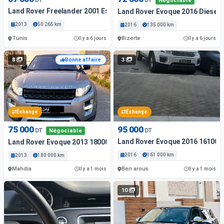
Négociable
Land Rover Freelander 2001 Essence 50 265 Km Tunis
Land Rover Evoque 2016 Diesel
2013
50 265 km
2016
135 000 km
Tunis
Bizerte
Il y a 6 jours
Il y a 6 jours
8
3
Bonne affaire
Échange
Échange
75 000
95 000
DT
DT
Négociable
Land Rover Evoque 2016 161000
Land Rover Evoque 2013 18000 Km
2016
161 000 km
2013
180 000 km
Mahdia
Ben arous
Il y a 1 mois
Il y a 1 mois
10