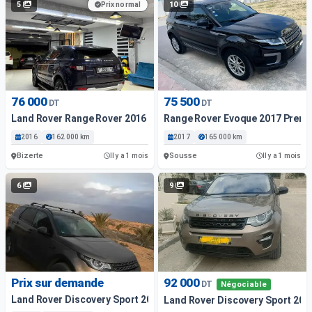
5
10
Prix normal
76 000
75 500
DT
DT
Land Rover Range Rover 2016 162000 Km
Range Rover Evoque 2017 Premiè
2016
162 000 km
2017
165 000 km
Bizerte
Sousse
Il y a 1 mois
Il y a 1 mois
6
9
Prix sur demande
92 000
DT
Négociable
Land Rover Discovery Sport 2016 15000 Km
Land Rover Discovery Sport 201