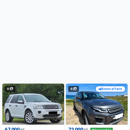
8
6
Bonne affaire
67 000
72 000
DT
DT