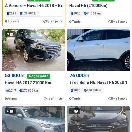
À Vendre – Haval H6 2018 – Ben Arous
Haval H6 (21000Km)
2018
120 000 km
2020
21 000 km
Tunisie
Il y a 3 jours
Tunis
Il y a 1 mois
9
53 800
76 000
DT
DT
Négociable
Très Belle H6: Haval H6 2020 10
Haval H6 2017 27000 Km
2020
100 000 km
2017
270 000 km
Ariana
Tunis
Il y a 1 mois
Il y a 1 mois
6
5