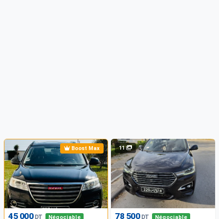
11
Boost Max
45 000
78 500
DT
DT
Négociable
Négociable