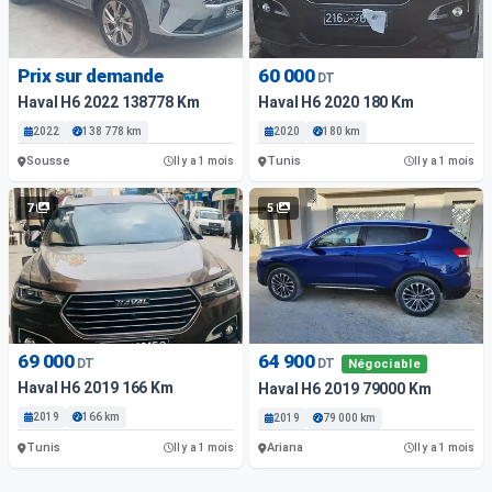
Prix sur demande
60 000
DT
Haval H6 2022 138778 Km
Haval H6 2020 180 Km
2022
138 778 km
2020
180 km
Sousse
Tunis
Il y a 1 mois
Il y a 1 mois
7
5
69 000
64 900
DT
DT
Négociable
Haval H6 2019 166 Km
Haval H6 2019 79000 Km
2019
166 km
2019
79 000 km
Tunis
Ariana
Il y a 1 mois
Il y a 1 mois