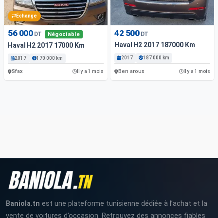
Échange
56 000
42 500
DT
DT
Négociable
Haval H2 2017 187000 Km
Haval H2 2017 17000 Km
2017
187 000 km
2017
170 000 km
Sfax
Ben arous
Il y a 1 mois
Il y a 1 mois
Baniola.tn
est une plateforme tunisienne dédiée à l’achat et la
vente de voitures d’occasion. Retrouvez des annonces fiables