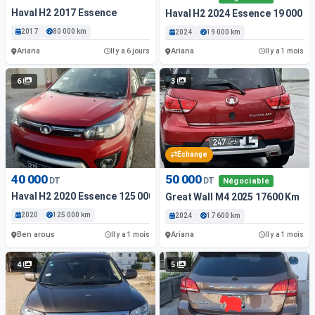
Haval H2 2017 Essence
Haval H2 2024 Essence 19 000 K
2017
80 000 km
2024
19 000 km
Ariana
Ariana
Il y a 6 jours
Il y a 1 mois
6
3
Échange
40 000
50 000
DT
DT
Négociable
Haval H2 2020 Essence 125 000 Km Ben Arous
Great Wall M4 2025 17600 Km
2020
125 000 km
2024
17 600 km
Ben arous
Ariana
Il y a 1 mois
Il y a 1 mois
4
5