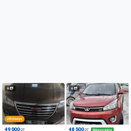
6
6
Échange
49 000
48 500
DT
DT
Négociable