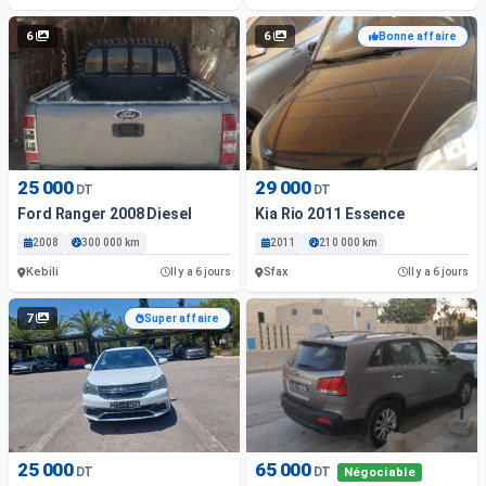
6
6
Bonne affaire
25 000
29 000
DT
DT
Ford Ranger 2008 Diesel
Kia Rio 2011 Essence
2008
300 000 km
2011
210 000 km
Kebili
Sfax
Il y a 6 jours
Il y a 6 jours
7
Super affaire
25 000
65 000
DT
DT
Négociable