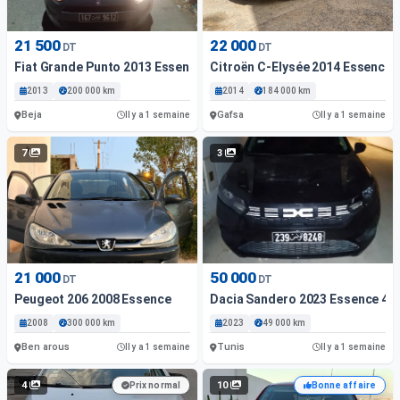
21 500
22 000
DT
DT
Fiat Grande Punto 2013 Essence
Citroën C-Elysée 2014 Essence
2013
200 000 km
2014
184 000 km
Beja
Gafsa
Il y a 1 semaine
Il y a 1 semaine
7
3
21 000
50 000
DT
DT
Peugeot 206 2008 Essence
Dacia Sandero 2023 Essence 49
2008
300 000 km
2023
49 000 km
Ben arous
Tunis
Il y a 1 semaine
Il y a 1 semaine
4
10
Prix normal
Bonne affaire