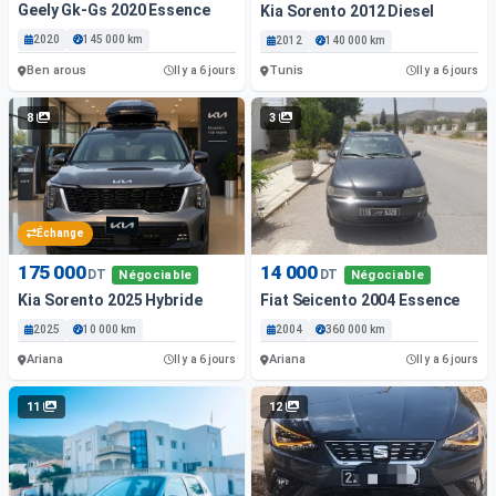
Geely Gk-Gs 2020 Essence
Kia Sorento 2012 Diesel
2020
145 000 km
2012
140 000 km
Ben arous
Tunis
Il y a 6 jours
Il y a 6 jours
8
3
Échange
175 000
14 000
DT
DT
Négociable
Négociable
Kia Sorento 2025 Hybride
Fiat Seicento 2004 Essence
2025
10 000 km
2004
360 000 km
Ariana
Ariana
Il y a 6 jours
Il y a 6 jours
11
12