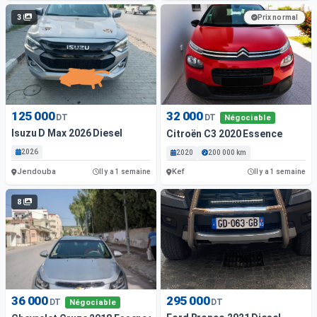
3
Prix normal
125 000
32 000
DT
DT
Négociable
Isuzu D Max 2026 Diesel
Citroën C3 2020 Essence
2026
2020
200 000 km
Jendouba
Kef
Il y a 1 semaine
Il y a 1 semaine
8
36 000
295 000
DT
DT
Négociable