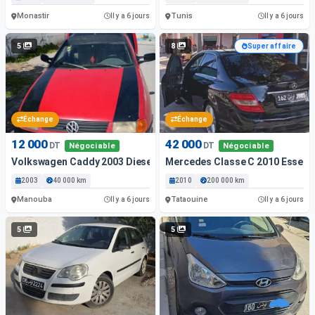
Monastir
Tunis
Il y a 6 jours
Il y a 6 jours
5
8
Super affaire
Échange
Échange
12 000
42 000
DT
DT
Négociable
Négociable
Volkswagen Caddy 2003 Diesel
Mercedes Classe C 2010 Essenc
2003
40 000 km
2010
200 000 km
Manouba
Tataouine
Il y a 6 jours
Il y a 6 jours
5
5