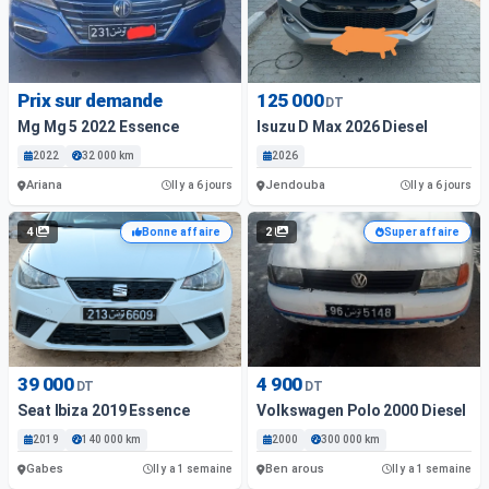
Prix sur demande
125 000
DT
Mg Mg 5 2022 Essence
Isuzu D Max 2026 Diesel
2022
32 000 km
2026
Ariana
Jendouba
Il y a 6 jours
Il y a 6 jours
4
2
Bonne affaire
Super affaire
39 000
4 900
DT
DT
Seat Ibiza 2019 Essence
Volkswagen Polo 2000 Diesel
2019
140 000 km
2000
300 000 km
Gabes
Ben arous
Il y a 1 semaine
Il y a 1 semaine