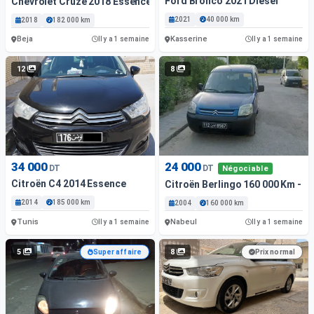
Ford Bronco 2021 Diesel
Chevrolet Cruze 2018 Essence
2021
40 000 km
2018
182 000 km
Beja
Kasserine
Il y a 1 semaine
Il y a 1 semaine
12
8
34 000
24 000
DT
DT
Négociable
Citroën C4 2014 Essence
Citroën Berlingo 160 000 Km - E
2014
185 000 km
2004
160 000 km
Tunis
Nabeul
Il y a 1 semaine
Il y a 1 semaine
5
8
Super affaire
Prix normal