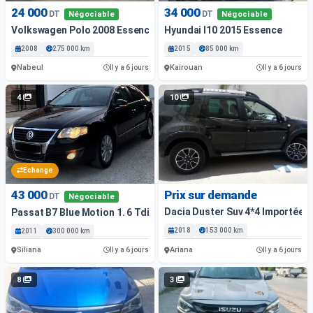
24 000
34 000
DT
DT
Négociable
Négociable
Volkswagen Polo 2008 Essence
Hyundai I10 2015 Essence
2008
275 000 km
2015
85 000 km
Nabeul
Kairouan
Il y a 6 jours
Il y a 6 jours
4
10
Échange
43 000
Prix sur demande
DT
Négociable
Dacia Duster Suv 4*4 Importée 1È
Passat B7 Blue Motion 1. 6 Tdi 5Cv
2018
153 000 km
2011
300 000 km
Siliana
Ariana
Il y a 6 jours
Il y a 6 jours
8
3