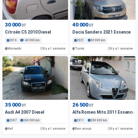
30 000
40 000
DT
DT
Citroën C5 2010 Diesel
Dacia Sandero 2021 Essence
2010
140 000 km
2021
30 000 km
Monastir
Tunis
Il y a 1 semaine
Il y a 1 semaine
9
35 000
26 500
DT
DT
Audi A4 2007 Diesel
Alfa Romeo Mito 2011 Essence
2007
260 000 km
2011
280 000 km
Kef
Ben arous
Il y a 1 semaine
Il y a 1 semaine