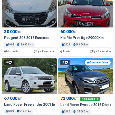
30 000
60 000
DT
DT
Peugeot 208 2016 Essence
Kia Rio Prestige 29000Km
2016
110 000 km
2022
29 000 km
Monastir
Tunis
Il y a 1 semaine
Il y a 1 semaine
8
6
Bonne affaire
67 000
72 000
DT
DT
Négociable
Land Rover Freelander 2001 Essence 50 265 Km Tunis
Land Rover Evoque 2016 Diesel
2013
50 265 km
2016
135 000 km