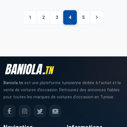
1
2
3
4
5
Baniola.tn
est une plateforme tunisienne dédiée à l’achat et la
vente de voitures d’occasion. Retrouvez des annonces fiables
pour toutes les marques de voitures d’occasion en Tunisie.