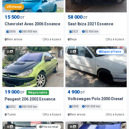
Échange
15 500
58 000
DT
DT
Chevrolet Aveo 2006 Essence
Seat Ibiza 2021 Essence
2006
260 000 km
2021
55 000 km
Ben arous
Beja
Il y a 6 jours
Il y a 6 jours
2
2
Super affaire
19 000
4 900
DT
DT
Négociable
Volkswagen Polo 2000 Diesel
Peugeot 206 2002 Essence
2000
300 000 km
2002
380 000 km
Tunis
Ben arous
Il y a 6 jours
Il y a 6 jours
4
8
Prix normal