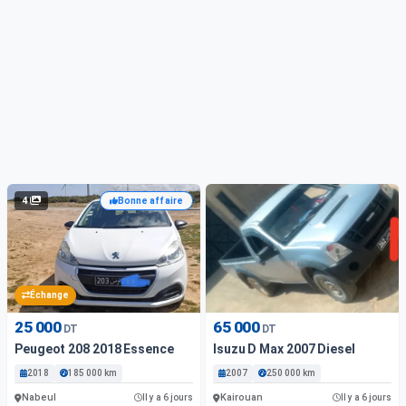
4
Bonne affaire
Échange
25 000
65 000
DT
DT
Peugeot 208 2018 Essence
Isuzu D Max 2007 Diesel
2018
185 000 km
2007
250 000 km
Nabeul
Kairouan
Il y a 6 jours
Il y a 6 jours