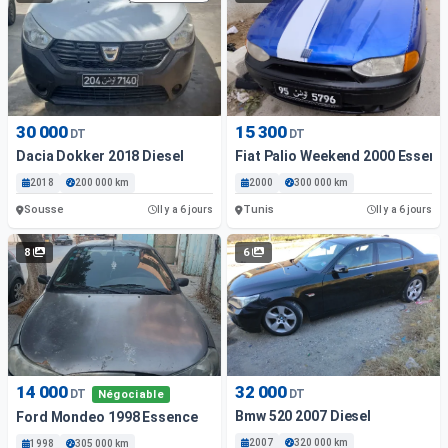
30 000
15 300
DT
DT
Dacia Dokker 2018 Diesel
Fiat Palio Weekend 2000 Essenc
2018
200 000 km
2000
300 000 km
Sousse
Tunis
Il y a 6 jours
Il y a 6 jours
8
6
14 000
32 000
DT
DT
Négociable
Bmw 520 2007 Diesel
Ford Mondeo 1998 Essence
2007
320 000 km
1998
305 000 km