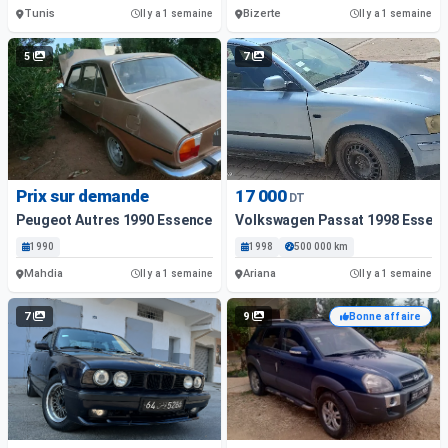
Tunis
Bizerte
Il y a 1 semaine
Il y a 1 semaine
5
7
Prix sur demande
17 000
DT
Peugeot Autres 1990 Essence
Volkswagen Passat 1998 Essen
1990
1998
500 000 km
Mahdia
Ariana
Il y a 1 semaine
Il y a 1 semaine
7
9
Bonne affaire