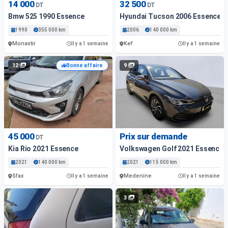
14 000
32 500
DT
DT
Bmw 525 1990 Essence
Hyundai Tucson 2006 Essence
1990
355 000 km
2006
140 000 km
Monastir
Kef
Il y a 1 semaine
Il y a 1 semaine
12
9
Bonne affaire
45 000
Prix sur demande
DT
Kia Rio 2021 Essence
Volkswagen Golf 2021 Essence
2021
140 000 km
2021
115 000 km
Sfax
Medenine
Il y a 1 semaine
Il y a 1 semaine
3