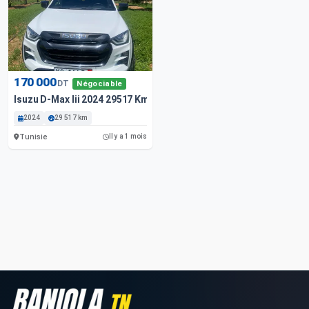
170 000
DT
Négociable
Isuzu D-Max Iii 2024 29517 Km
2024
29 517 km
Tunisie
Il y a 1 mois