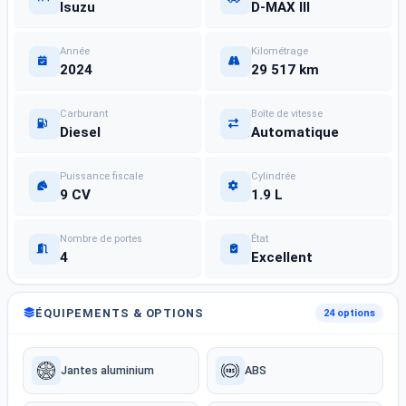
Isuzu
D-MAX III
Année
Kilométrage
2024
29 517 km
Carburant
Boîte de vitesse
Diesel
Automatique
Puissance fiscale
Cylindrée
9 CV
1.9 L
Nombre de portes
État
4
Excellent
ÉQUIPEMENTS & OPTIONS
24 options
Jantes aluminium
ABS