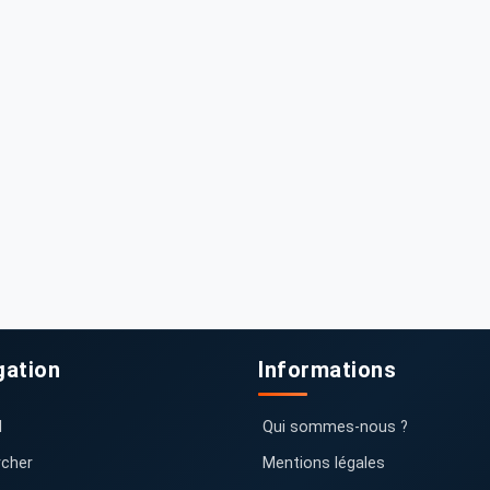
gation
Informations
l
Qui sommes-nous ?
cher
Mentions légales