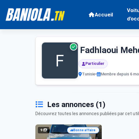
Voit
Accueil
d'oc
Fadhlaoui Meh
Particulier
Tunisie
•
Membre depuis 6 mo
Les annonces (1)
Découvrez toutes les annonces publiées par cet uti
9
Bonne affaire