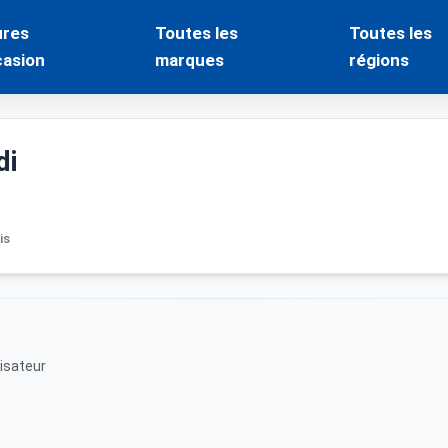
ures
Toutes les
Toutes les
casion
marques
régions
di
is
lisateur