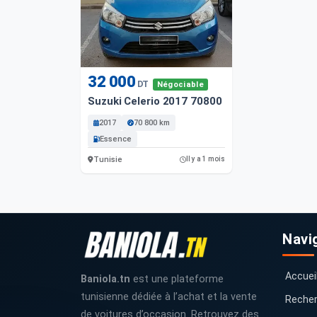
32 000
DT
Négociable
Suzuki Celerio 2017 70800 Km
2017
70 800 km
Essence
Tunisie
Il y a 1 mois
Navi
Accuei
Baniola.tn
est une plateforme
tunisienne dédiée à l’achat et la vente
Recher
de voitures d’occasion. Retrouvez des