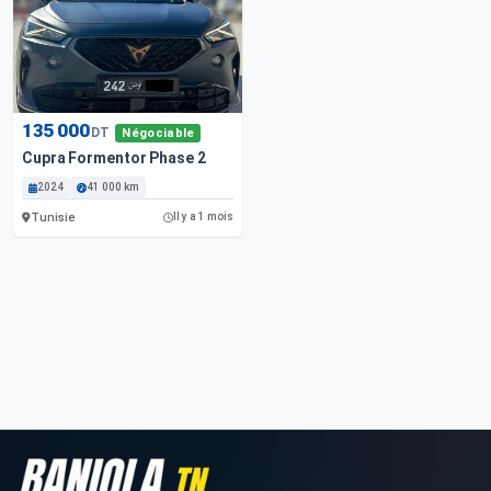
135 000
DT
Négociable
Cupra Formentor Phase 2
2024
41 000 km
Tunisie
Il y a 1 mois