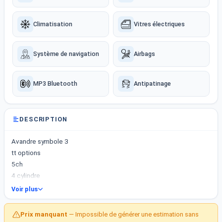
Climatisation
Vitres électriques
Système de navigation
Airbags
MP3 Bluetooth
Antipatinage
DESCRIPTION
Avandre symbole 3
tt options
5ch
4 cylindre
Année 2018
Voir plus
158 km
Disponible gafsa
Prix manquant
— Impossible de générer une estimation sans
98910642