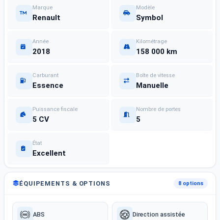
Marque
Modèle
Renault
Symbol
Année
Kilométrage
2018
158 000 km
Carburant
Boîte de vitesse
Essence
Manuelle
Puissance fiscale
Nombre de portes
5 CV
5
État
Excellent
ÉQUIPEMENTS & OPTIONS
8 options
ABS
Direction assistée