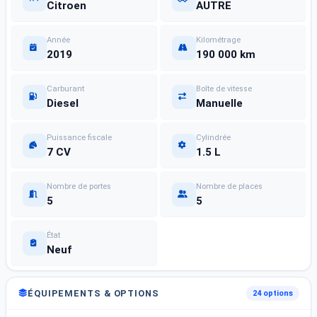
Citroen
AUTRE
Année
Kilométrage
2019
190 000 km
Carburant
Boîte de vitesse
Diesel
Manuelle
Puissance fiscale
Cylindrée
7 CV
1.5 L
Nombre de portes
Nombre de places
5
5
État
Neuf
ÉQUIPEMENTS & OPTIONS
24 options