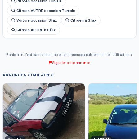
Citroen occasion Tunisie
- Antipatinage
Citroen AUTRE occasion Tunisie
- Limiteur De Vitesse
- Aide au stationnement
Voiture occasion Sfax
Citroen à Sfax
- Direction assistée
Citroen AUTRE à Sfax
- Climatisation
- Vitres électriques
- Toit ouvrant
- Régulateur de vitesse
Baniola.tn n'est pas responsable des annonces publiées par les utilisateurs.
- Système de navigation
Signaler cette annonce
- MP3 Bluetooth
ANNONCES SIMILAIRES
- Sièges chauffants
- Climatisation automatique
- Sièges en cuir
- Écran tactile
Contactez-nous pour plus d&amp;#039;informations sur ce
véhicule disponible en Tunisie.