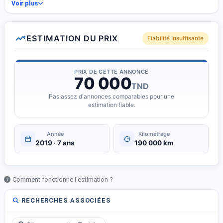
- Citroen Autre
Voir plus
- Année : 2019
- Kilométrage : 190 000 km
- Carburant : Diesel
ESTIMATION DU PRIX
Fiabilité Insuffisante
- Boîte de vitesse : Manuelle
- État : Neuf
- Puissance fiscale : 7 CV
PRIX DE CETTE ANNONCE
70 000
- Cylindrée : 1.5 L
TND
- Nombre de portes : 5
Pas assez d'annonces comparables pour une
- Nombre de places : 5
estimation fiable.
- Jantes aluminium
- Start &amp;amp; Stop
Année
Kilométrage
- Rétroviseurs électriques
2019 · 7 ans
190 000 km
- Capteurs de pluie
- Contrôle pression pneus
- ABS
Comment fonctionne l'estimation ?
- ESP
- Fermeture centrale
RECHERCHES ASSOCIÉES
- Airbags
- Radar De Recul