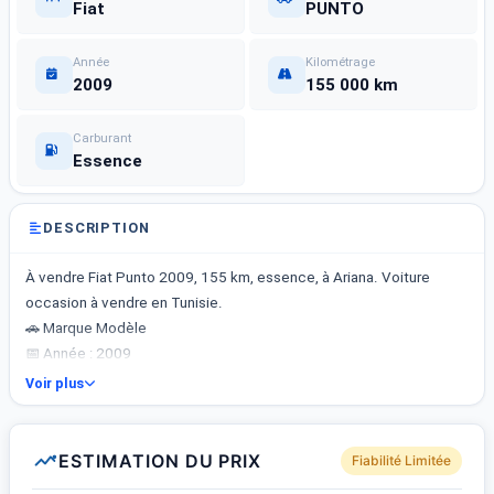
Fiat
PUNTO
Année
Kilométrage
2009
155 000 km
Carburant
Essence
DESCRIPTION
À vendre Fiat Punto 2009, 155 km, essence, à Ariana. Voiture
occasion à vendre en Tunisie.
🚗 Marque Modèle
📅 Année : 2009
🏁 Kilométrage : 155 km
Voir plus
⛽ Carburant : Essence
Voiture très propre bien entretenue.
ESTIMATION DU PRIX
Fiabilité Limitée