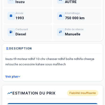
Isuzu
AUTRE
Année
Kilométrage
1993
750 000 km
Carburant
Boîte de vitesse
Diesel
Manuelle
DESCRIPTION
Isuzu tfr moteur ndhif 10 chv chasser ndhif boîte ndhifa chweya
retouche accessoire kahaw sous mafihech
Voir plus
ESTIMATION DU PRIX
Fiabilité Insuffisante